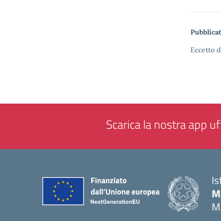
Pubblicat
Eccetto d
Scarica la nostra app uff
Is
M
M
— 