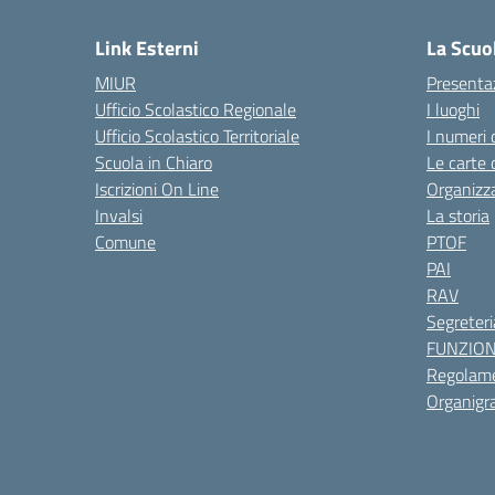
Link Esterni
La Scuo
MIUR
Presenta
Ufficio Scolastico Regionale
I luoghi
Ufficio Scolastico Territoriale
I numeri 
Scuola in Chiaro
Le carte 
Iscrizioni On Line
Organizz
Invalsi
La storia
Comune
PTOF
PAI
RAV
Segreteri
FUNZIO
Regolame
Organig