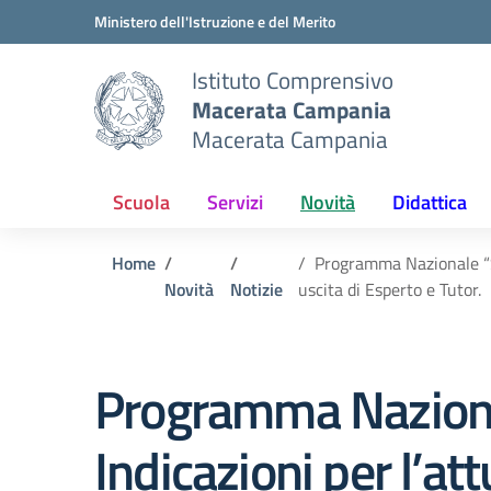
Vai ai contenuti
Vai al menu di navigazione
Vai al footer
Ministero dell'Istruzione e del Merito
Istituto Comprensivo
Macerata Campania
Macerata Campania
Scuola
Servizi
Novità
Didattica
Home
Programma Nazionale “Sc
Novità
Notizie
uscita di Esperto e Tutor.
Programma Naziona
Indicazioni per l’at