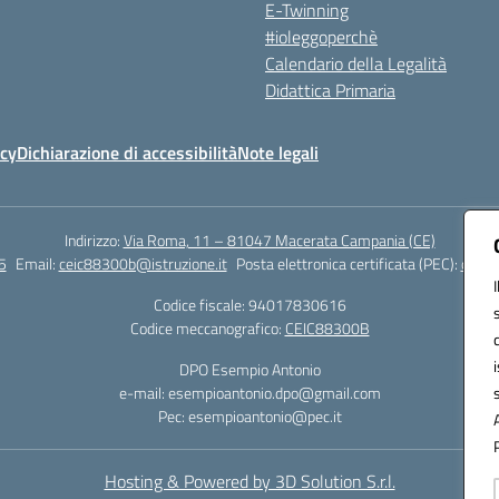
E-Twinning
#ioleggoperchè
Calendario della Legalità
Didattica Primaria
icy
Dichiarazione di accessibilità
Note legali
Indirizzo:
Via Roma, 11 – 81047 Macerata Campania (CE)
5
Email:
ceic88300b@istruzione.it
Posta elettronica certificata (PEC):
ceic8
Codice fiscale: 94017830616
Codice meccanografico:
CEIC88300B
DPO Esempio Antonio
e-mail: esempioantonio.dpo@gmail.com
Pec: esempioantonio@pec.it
Hosting & Powered by 3D Solution S.r.l.