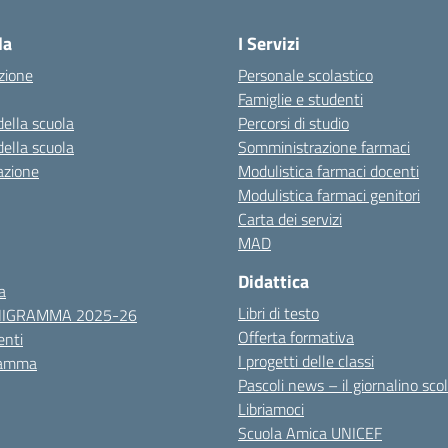
la
I Servizi
zione
Personale scolastico
Famiglie e studenti
della scuola
Percorsi di studio
della scuola
Somministrazione farmaci
azione
Modulistica farmaci docenti
Modulistica farmaci genitori
Carta dei servizi
MAD
Didattica
a
Libri di testo
NIGRAMMA 2025-26
Offerta formativa
nti
I progetti delle classi
ramma
Pascoli news – il giornalino sco
Libriamoci
Scuola Amica UNICEF