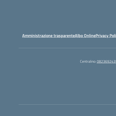
Amministrazione trasparente
Albo Online
Privacy Pol
Centralino:
082369243