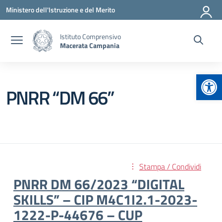
Vai ai contenuti
Vai al menu di navigazione
Vai al footer
Ministero dell'Istruzione e del Merito
Istituto Comprensivo
Macerata Campania
Apr
PNRR “DM 66”
Stampa / Condividi
PNRR DM 66/2023 “DIGITAL
SKILLS” – CIP M4C1I2.1-2023-
1222-P-44676 – CUP