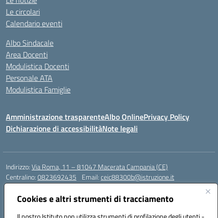
Le notizie
Le circolari
Calendario eventi
Albo Sindacale
Area Docenti
Modulistica Docenti
Personale ATA
Modulistica Famiglie
Amministrazione trasparente
Albo Online
Privacy Policy
Dichiarazione di accessibilità
Note legali
Indirizzo:
Via Roma, 11 – 81047 Macerata Campania (CE)
Centralino:
0823692435
Email:
ceic88300b@istruzione.it
Posta elettronica certificata (PEC):
ceic88300b@pec.istruzione.it
Cookies e altri strumenti di tracciamento
Codice fiscale: 94017830616
Codice meccanografico:
CEIC88300B
Il nostro Istituto non utilizza strumenti di profilazione degli utenti -