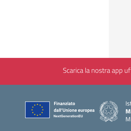
Scarica la nostra app uff
Is
M
M
— 