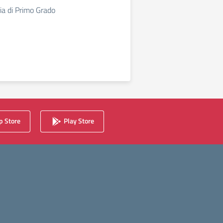
ia di Primo Grado
 Store
Play Store