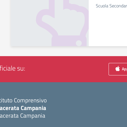
Scuola Secondar
iciale su:
App
tituto Comprensivo
acerata Campania
acerata Campania
Visita la pagina iniziale della scuola