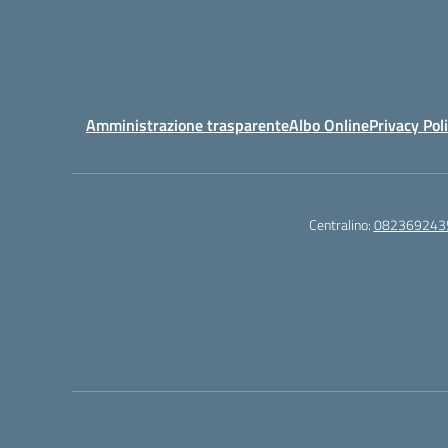
Amministrazione trasparente
Albo Online
Privacy Pol
Centralino:
082369243