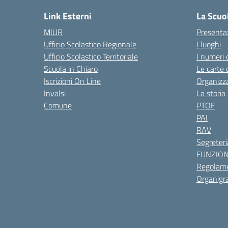
Link Esterni
La Scuo
MIUR
Presenta
Ufficio Scolastico Regionale
I luoghi
Ufficio Scolastico Territoriale
I numeri 
Scuola in Chiaro
Le carte 
Iscrizioni On Line
Organizz
Invalsi
La storia
Comune
PTOF
PAI
RAV
Segreteri
FUNZIO
Regolame
Organig