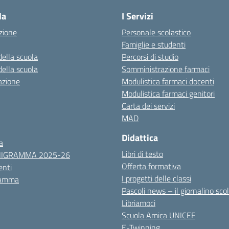
la
I Servizi
zione
Personale scolastico
Famiglie e studenti
della scuola
Percorsi di studio
della scuola
Somministrazione farmaci
azione
Modulistica farmaci docenti
Modulistica farmaci genitori
Carta dei servizi
MAD
Didattica
a
Libri di testo
NIGRAMMA 2025-26
Offerta formativa
nti
I progetti delle classi
ramma
Pascoli news – il giornalino sco
Libriamoci
Scuola Amica UNICEF
E-Twinning