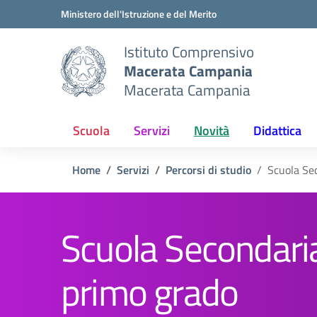
Vai ai contenuti
Vai al menu di navigazione
Vai al footer
Ministero dell'Istruzione e del Merito
Istituto Comprensivo
Macerata Campania
Macerata Campania
Scuola
Servizi
Novità
Didattica
Home
Servizi
Percorsi di studio
Scuola Se
Scuola Secondaria
primo grado