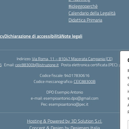
#ioleggoperchè
Calendario della Legalità
Didattica Primaria
icy
Dichiarazione di accessibilità
Note legali
Indirizzo:
Via Roma, 11 – 81047 Macerata Campania (CE)
5
Email:
ceic88300b@istruzione.it
Posta elettronica certificata (PEC):
ceic8
Codice fiscale: 94017830616
Codice meccanografico:
CEIC88300B
DPO Esempio Antonio
e-mail: esempioantonio.dpo@gmail.com
Pec: esempioantonio@pec.it
Hosting & Powered by 3D Solution S.r.l.
Concept & Design by Designers Italia