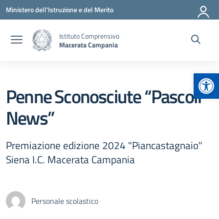
Vai ai contenuti
Vai al menu di navigazione
Vai al footer
Ministero dell'Istruzione e del Merito
Istituto Comprensivo
Macerata Campania
Apr
Penne Sconosciute “Pascoli
News”
Premiazione edizione 2024 "Piancastagnaio"
Siena I.C. Macerata Campania
Personale scolastico