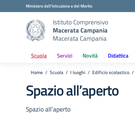
Vai ai contenuti
Vai al menu di navigazione
Vai al footer
Ministero dell'Istruzione e del Merito
Istituto Comprensivo
Macerata Campania
Macerata Campania
Scuola
Servizi
Novità
Didattica
Home
Scuola
I luoghi
Edificio scolastico
Spazio all’aperto
Spazio all’aperto