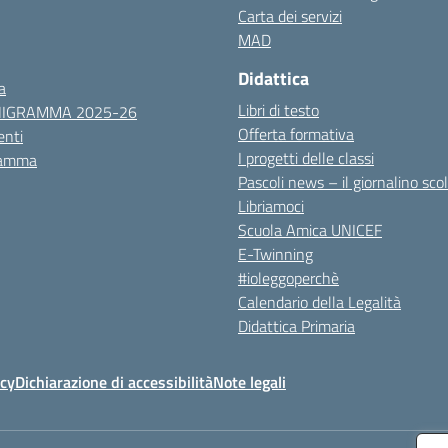
Carta dei servizi
MAD
Didattica
a
Libri di testo
NIGRAMMA 2025-26
Offerta formativa
nti
I progetti delle classi
ramma
Pascoli news – il giornalino sco
Libriamoci
Scuola Amica UNICEF
E-Twinning
#ioleggoperchè
Calendario della Legalità
Didattica Primaria
icy
Dichiarazione di accessibilità
Note legali