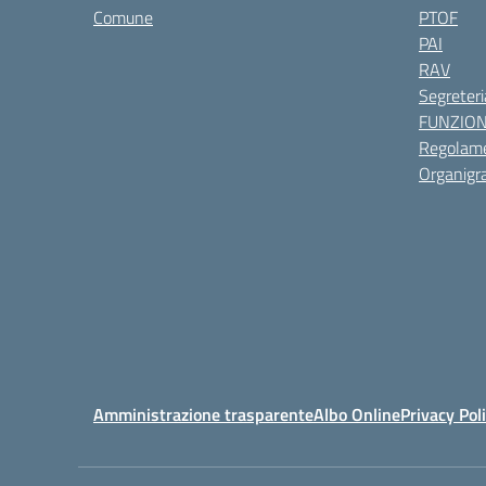
Comune
PTOF
PAI
RAV
Segreteri
FUNZIO
Regolame
Organig
Amministrazione trasparente
Albo Online
Privacy Pol