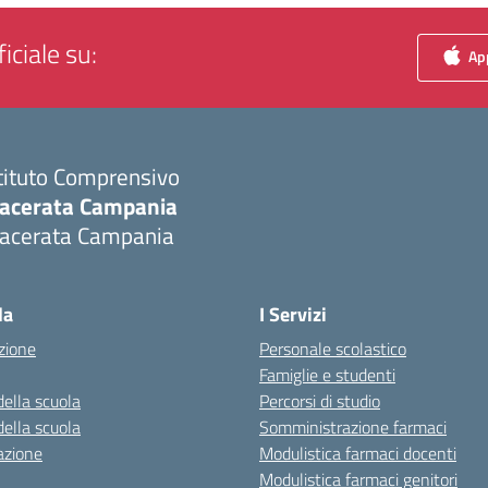
iciale su:
App
tituto Comprensivo
acerata Campania
acerata Campania
Visita la pagina iniziale della scuola
la
I Servizi
zione
Personale scolastico
Famiglie e studenti
della scuola
Percorsi di studio
della scuola
Somministrazione farmaci
azione
Modulistica farmaci docenti
Modulistica farmaci genitori