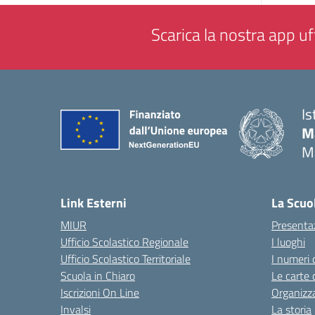
Scarica la nostra app uff
Is
M
M
— 
Link Esterni
La Scuo
MIUR
Presenta
Ufficio Scolastico Regionale
I luoghi
Ufficio Scolastico Territoriale
I numeri 
Scuola in Chiaro
Le carte 
Iscrizioni On Line
Organizz
Invalsi
La storia