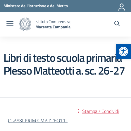
Vai ai contenuti
Vai al menu di navigazione
Vai al footer
Ministero dell'Istruzione e del Merito
Istituto Comprensivo
Macerata Campania
Apr
Libri di testo scuola primaria
Plesso Matteotti a. sc. 26-27
Stampa / Condividi
CLASSI PRIME MATTEOTTI