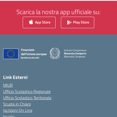
Scarica la nostra app ufficiale su:
App Store
Play Store
Istituto Comprensivo
Macerata Campania
Macerata Campania
— Visita la pagina iniziale della scuola
Link Esterni
MIUR
Ufficio Scolastico Regionale
Ufficio Scolastico Territoriale
Scuola in Chiaro
Iscrizioni On Line
Invalsi