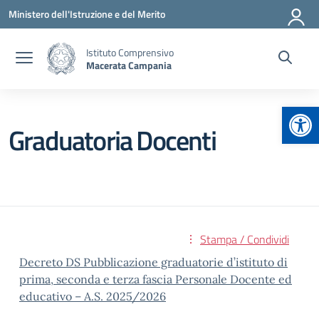
Vai ai contenuti
Vai al menu di navigazione
Vai al footer
Ministero dell'Istruzione e del Merito
Istituto Comprensivo
Macerata Campania
Apr
Graduatoria Docenti
Stampa / Condividi
Decreto DS Pubblicazione graduatorie d’istituto di
prima, seconda e terza fascia Personale Docente ed
educativo – A.S. 2025/2026