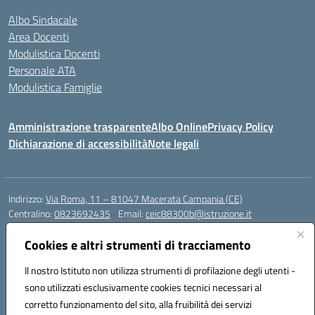
Albo Sindacale
Area Docenti
Modulistica Docenti
Personale ATA
Modulistica Famiglie
Amministrazione trasparente
Albo Online
Privacy Policy
Dichiarazione di accessibilità
Note legali
Indirizzo:
Via Roma, 11 – 81047 Macerata Campania (CE)
Centralino:
0823692435
Email:
ceic88300b@istruzione.it
Posta elettronica certificata (PEC):
ceic88300b@pec.istruzione.it
Cookies e altri strumenti di tracciamento
Codice fiscale: 94017830616
Codice meccanografico:
CEIC88300B
Il nostro Istituto non utilizza strumenti di profilazione degli utenti -
sono utilizzati esclusivamente cookies tecnici necessari al
DPO Esempio Antonio
corretto funzionamento del sito, alla fruibilità dei servizi
e-mail: esempioantonio.dpo@gmail.com