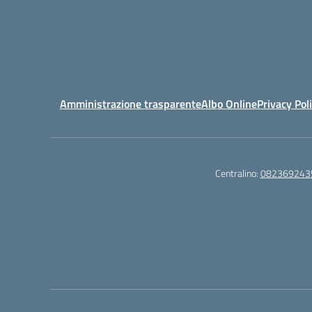
Amministrazione trasparente
Albo Online
Privacy Pol
Centralino:
082369243