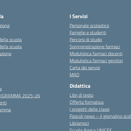
Visita la pagina iniziale della scuola
la
I Servizi
zione
Personale scolastico
Famiglie e studenti
della scuola
Percorsi di studio
della scuola
Somministrazione farmaci
azione
Modulistica farmaci docenti
Modulistica farmaci genitori
Carta dei servizi
MAD
Didattica
a
Libri di testo
NIGRAMMA 2025-26
Offerta formativa
nti
I progetti delle classi
ramma
Pascoli news – il giornalino sco
Libriamoci
Scuola Amica UNICEF