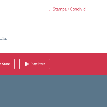
Stampa / Condividi
alia.
 Store
Play Store