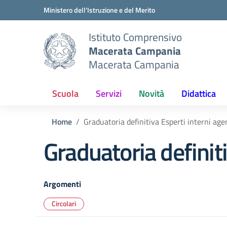
Vai ai contenuti
Vai al menu di navigazione
Vai al footer
Ministero dell'Istruzione e del Merito
Istituto Comprensivo
Macerata Campania
Macerata Campania
Scuola
Servizi
Novità
Didattica
Home
Graduatoria definitiva Esperti interni ag
Graduatoria definit
Argomenti
Circolari