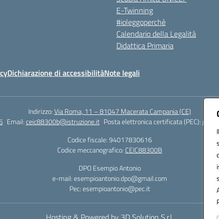
E-Twinning
#ioleggoperchè
Calendario della Legalità
Didattica Primaria
icy
Dichiarazione di accessibilità
Note legali
Indirizzo:
Via Roma, 11 – 81047 Macerata Campania (CE)
5
Email:
ceic88300b@istruzione.it
Posta elettronica certificata (PEC):
ceic8
Codice fiscale: 94017830616
Codice meccanografico:
CEIC88300B
DPO Esempio Antonio
e-mail: esempioantonio.dpo@gmail.com
Pec: esempioantonio@pec.it
Hosting & Powered by 3D Solution S.r.l.