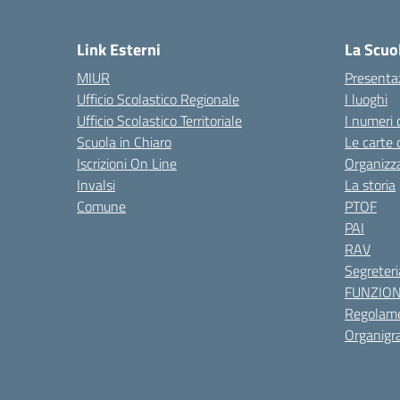
— 
Link Esterni
La Scuo
MIUR
Presenta
Ufficio Scolastico Regionale
I luoghi
Ufficio Scolastico Territoriale
I numeri 
Scuola in Chiaro
Le carte 
Iscrizioni On Line
Organizz
Invalsi
La storia
Comune
PTOF
PAI
RAV
Segreteri
FUNZIO
Regolame
Organig