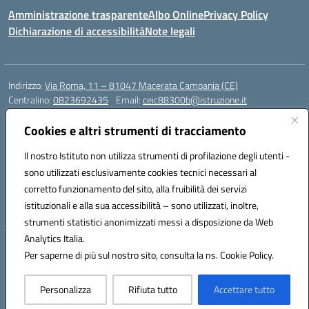
Amministrazione trasparente
Albo Online
Privacy Policy
Dichiarazione di accessibilità
Note legali
Indirizzo:
Via Roma, 11 – 81047 Macerata Campania (CE)
Centralino:
0823692435
Email:
ceic88300b@istruzione.it
Posta elettronica certificata (PEC):
ceic88300b@pec.istruzione.it
Cookies e altri strumenti di tracciamento
Codice fiscale: 94017830616
Codice meccanografico:
CEIC88300B
Il nostro Istituto non utilizza strumenti di profilazione degli utenti -
sono utilizzati esclusivamente cookies tecnici necessari al
DPO Esempio Antonio
corretto funzionamento del sito, alla fruibilità dei servizi
e-mail: esempioantonio.dpo@gmail.com
istituzionali e alla sua accessibilità – sono utilizzati, inoltre,
Pec: esempioantonio@pec.it
strumenti statistici anonimizzati messi a disposizione da Web
Analytics Italia.
Hosting & Powered by 3D Solution S.r.l.
Per saperne di più sul nostro sito, consulta la ns. Cookie Policy.
Concept & Design by Designers Italia
Personalizza
Rifiuta tutto
Accettare tutto