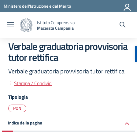
Vai ai contenuti
Vai al menu di navigazione
Vai al footer
Ministero dell'Istruzione e del Merito
Istituto Comprensivo
Macerata Campania
Verbale graduatoria provvisoria
tutor rettifica
Verbale graduatoria provvisoria tutor rettifica
Stampa / Condividi
Tipologia
PON
Indice della pagina