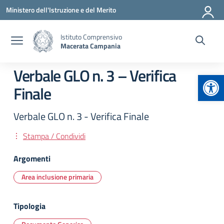
Vai ai contenuti
Vai al menu di navigazione
Vai al footer
Ministero dell'Istruzione e del Merito
Istituto Comprensivo
Macerata Campania
Verbale GLO n. 3 – Verifica
Apr
Finale
Verbale GLO n. 3 - Verifica Finale
Stampa / Condividi
Argomenti
Area inclusione primaria
Tipologia