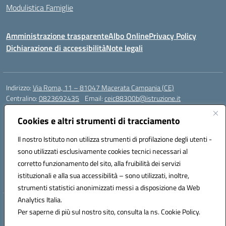
Modulistica Famiglie
Amministrazione trasparente
Albo Online
Privacy Policy
Dichiarazione di accessibilità
Note legali
Indirizzo:
Via Roma, 11 – 81047 Macerata Campania (CE)
Centralino:
0823692435
Email:
ceic88300b@istruzione.it
Posta elettronica certificata (PEC):
ceic88300b@pec.istruzione.it
Cookies e altri strumenti di tracciamento
Codice fiscale: 94017830616
Codice meccanografico:
CEIC88300B
Il nostro Istituto non utilizza strumenti di profilazione degli utenti -
sono utilizzati esclusivamente cookies tecnici necessari al
DPO Esempio Antonio
corretto funzionamento del sito, alla fruibilità dei servizi
e-mail: esempioantonio.dpo@gmail.com
istituzionali e alla sua accessibilità – sono utilizzati, inoltre,
Pec: esempioantonio@pec.it
strumenti statistici anonimizzati messi a disposizione da Web
Analytics Italia.
Hosting & Powered by 3D Solution S.r.l.
Per saperne di più sul nostro sito, consulta la ns. Cookie Policy.
Concept & Design by Designers Italia