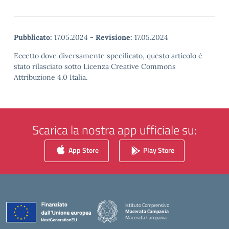
Pubblicato:
17.05.2024
-
Revisione:
17.05.2024
Eccetto dove diversamente specificato, questo articolo è
stato rilasciato sotto Licenza Creative Commons
Attribuzione 4.0 Italia.
Scarica la nostra app ufficiale su:
App Store
Play Store
Istituto Comprensivo
Macerata Campania
Macerata Campania
— Visita la pagina iniziale della scuola