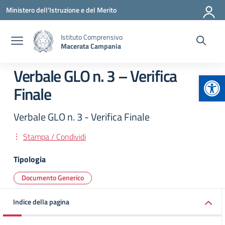
Vai ai contenuti
Vai al menu di navigazione
Vai al footer
Ministero dell'Istruzione e del Merito
Istituto Comprensivo
Macerata Campania
Verbale GLO n. 3 – Verifica
Apr
Finale
Verbale GLO n. 3 - Verifica Finale
Stampa / Condividi
Tipologia
Documento Generico
Indice della pagina