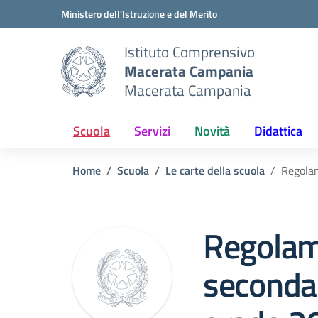
Vai ai contenuti
Vai al menu di navigazione
Vai al footer
Ministero dell'Istruzione e del Merito
Istituto Comprensivo
Macerata Campania
Macerata Campania
Scuola
Servizi
Novità
Didattica
Home
Scuola
Le carte della scuola
Regola
Regola
secondar