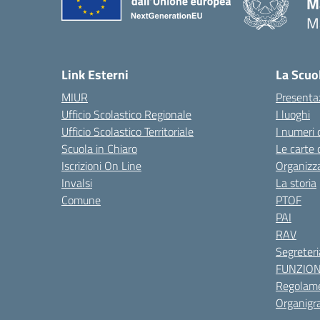
M
M
— 
Link Esterni
La Scuo
MIUR
Presenta
Ufficio Scolastico Regionale
I luoghi
Ufficio Scolastico Territoriale
I numeri 
Scuola in Chiaro
Le carte 
Iscrizioni On Line
Organizz
Invalsi
La storia
Comune
PTOF
PAI
RAV
Segreteri
FUNZIO
Regolame
Organig