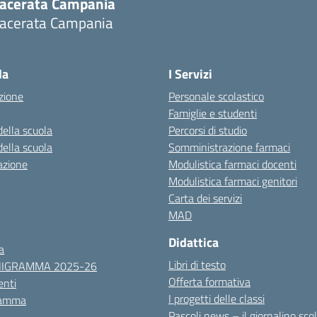
acerata Campania
acerata Campania
Visita la pagina iniziale della scuola
la
I Servizi
zione
Personale scolastico
Famiglie e studenti
della scuola
Percorsi di studio
della scuola
Somministrazione farmaci
azione
Modulistica farmaci docenti
Modulistica farmaci genitori
Carta dei servizi
MAD
Didattica
a
Libri di testo
NIGRAMMA 2025-26
Offerta formativa
nti
I progetti delle classi
ramma
Pascoli news – il giornalino sco