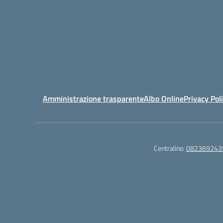
Amministrazione trasparente
Albo Online
Privacy Pol
Centralino:
082369243