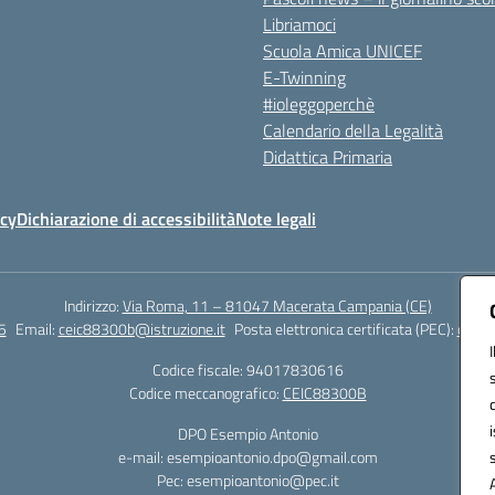
Libriamoci
Scuola Amica UNICEF
E-Twinning
#ioleggoperchè
Calendario della Legalità
Didattica Primaria
icy
Dichiarazione di accessibilità
Note legali
Indirizzo:
Via Roma, 11 – 81047 Macerata Campania (CE)
5
Email:
ceic88300b@istruzione.it
Posta elettronica certificata (PEC):
ceic8
Codice fiscale: 94017830616
Codice meccanografico:
CEIC88300B
DPO Esempio Antonio
e-mail: esempioantonio.dpo@gmail.com
Pec: esempioantonio@pec.it