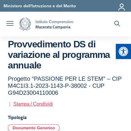
Vai ai contenuti
Vai al menu di navigazione
Vai al footer
Ministero dell'Istruzione e del Merito
Istituto Comprensivo
Macerata Campania
Provvedimento DS di
Apr
variazione al programma
annuale
Progetto “PASSIONE PER LE STEM” – CIP
M4C1I3.1-2023-1143-P-38002 - CUP
G94D23004110006
Stampa / Condividi
Tipologia
Documento Generico