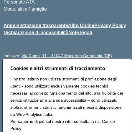
Personale ATA
Modulistica Famiglie
Amministrazione trasparente
Albo Online
Privacy Policy
Dichiarazione di accessibilità
Note legali
Indirizzo:
Via Roma, 11 – 81047 Macerata Campania (CE)
Centralino:
0823692435
Email:
ceic88300b@istruzione.it
Cookies e altri strumenti di tracciamento
Posta elettronica certificata (PEC):
ceic88300b@pec.istruzione.it
Codice fiscale: 94017830616
Il nostro Istituto non utilizza strumenti di profilazione degli
Codice meccanografico:
CEIC88300B
utenti - sono utilizzati esclusivamente cookies tecnici
necessari al corretto funzionamento del sito, alla fruibilità dei
DPO Esempio Antonio
servizi istituzionali e alla sua accessibilità – sono utilizzati,
e-mail: esempioantonio.dpo@gmail.com
inoltre, strumenti statistici anonimizzati messi a disposizione
Pec: esempioantonio@pec.it
da Web Analytics Italia.
Per saperne di più sul nostro sito, consulta la ns. Cookie
Hosting & Powered by 3D Solution S.r.l.
Policy.