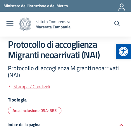
Vai ai contenuti
Vai al menu di navigazione
Vai al footer
Ministero dell'Istruzione e del Merito
Istituto Comprensivo
Macerata Campania
Protocollo di accoglienza
Apr
Migranti neoarrivati (NAI)
Protocollo di accoglienza Migranti neoarrivati
(NAI)
Stampa / Condividi
Tipologia
Area Inclusione DSA-BES
Indice della pagina