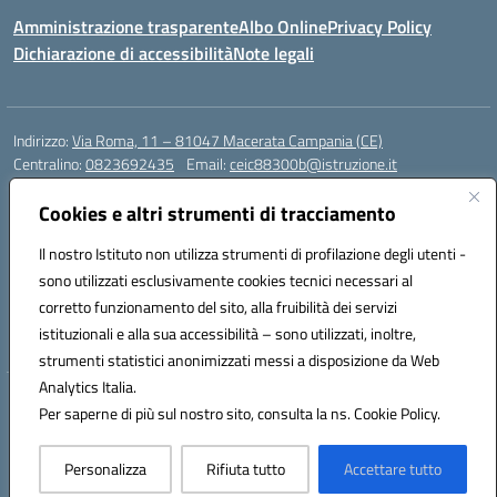
Amministrazione trasparente
Albo Online
Privacy Policy
Dichiarazione di accessibilità
Note legali
Indirizzo:
Via Roma, 11 – 81047 Macerata Campania (CE)
Centralino:
0823692435
Email:
ceic88300b@istruzione.it
Posta elettronica certificata (PEC):
ceic88300b@pec.istruzione.it
Cookies e altri strumenti di tracciamento
Codice fiscale: 94017830616
Codice meccanografico:
CEIC88300B
Il nostro Istituto non utilizza strumenti di profilazione degli utenti -
sono utilizzati esclusivamente cookies tecnici necessari al
DPO Esempio Antonio
corretto funzionamento del sito, alla fruibilità dei servizi
e-mail: esempioantonio.dpo@gmail.com
istituzionali e alla sua accessibilità – sono utilizzati, inoltre,
Pec: esempioantonio@pec.it
strumenti statistici anonimizzati messi a disposizione da Web
Analytics Italia.
Hosting & Powered by 3D Solution S.r.l.
Per saperne di più sul nostro sito, consulta la ns. Cookie Policy.
Concept & Design by Designers Italia
Personalizza
Rifiuta tutto
Accettare tutto