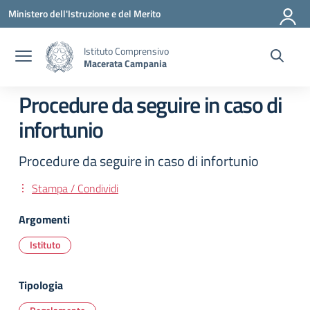
Vai ai contenuti
Vai al menu di navigazione
Vai al footer
Ministero dell'Istruzione e del Merito
Istituto Comprensivo
Macerata Campania
Procedure da seguire in caso di
infortunio
Procedure da seguire in caso di infortunio
Stampa / Condividi
Argomenti
Istituto
Tipologia