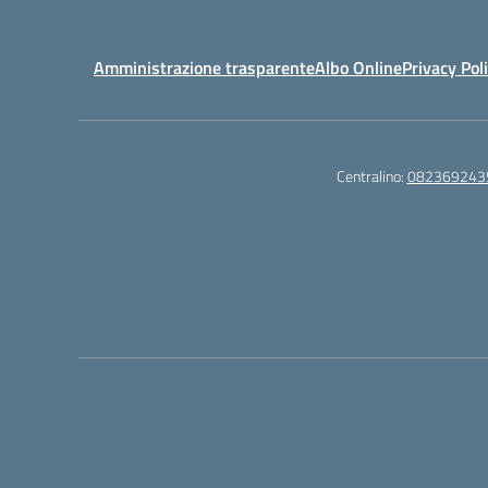
Amministrazione trasparente
Albo Online
Privacy Pol
Centralino:
082369243