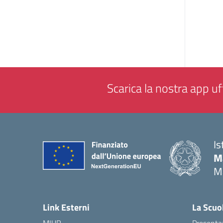
Scarica la nostra app uff
Is
M
M
— 
Link Esterni
La Scuo