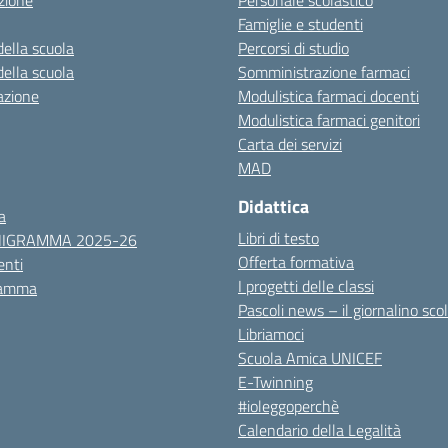
zione
Personale scolastico
Famiglie e studenti
della scuola
Percorsi di studio
della scuola
Somministrazione farmaci
azione
Modulistica farmaci docenti
Modulistica farmaci genitori
Carta dei servizi
MAD
Didattica
a
Libri di testo
NIGRAMMA 2025-26
Offerta formativa
nti
I progetti delle classi
ramma
Pascoli news – il giornalino sco
Libriamoci
Scuola Amica UNICEF
E-Twinning
#ioleggoperchè
Calendario della Legalità