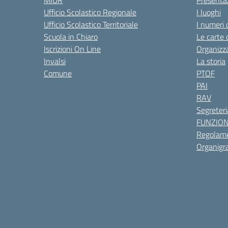
MIUR
Presenta
Ufficio Scolastico Regionale
I luoghi
Ufficio Scolastico Territoriale
I numeri 
Scuola in Chiaro
Le carte 
Iscrizioni On Line
Organizz
Invalsi
La storia
Comune
PTOF
PAI
RAV
Segreteri
FUNZIO
Regolame
Organig