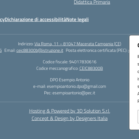
Didattica Primaria
icy
Dichiarazione di accessibilità
Note legali
Indirizzo:
Via Roma, 11 – 81047 Macerata Campania (CE)
5
Email:
ceic88300b@istruzione.it
Posta elettronica certificata (PEC):
ceic8
Codice fiscale: 94017830616
Codice meccanografico:
CEIC88300B
DPO Esempio Antonio
e-mail: esempioantonio.dpo@gmail.com
Pec: esempioantonio@pec.it
Hosting & Powered by 3D Solution S.r.l.
Concept & Design by Designers Italia