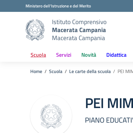
Vai ai contenuti
Vai al menu di navigazione
Vai al footer
Ministero dell'Istruzione e del Merito
Istituto Comprensivo
Macerata Campania
Macerata Campania
Scuola
Servizi
Novità
Didattica
Home
Scuola
Le carte della scuola
PEI MIM
PEI MIM
PIANO EDUCATI