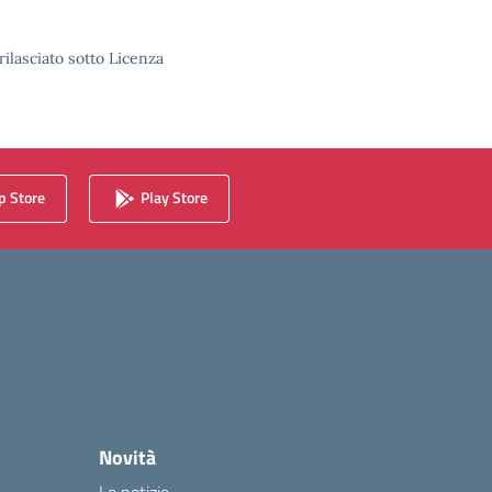
rilasciato sotto Licenza
 Store
Play Store
Novità