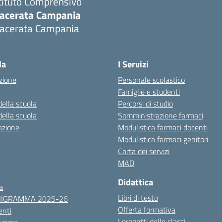
tituto Comprensivo
acerata Campania
acerata Campania
Visita la pagina iniziale della scuola
la
I Servizi
zione
Personale scolastico
Famiglie e studenti
della scuola
Percorsi di studio
della scuola
Somministrazione farmaci
azione
Modulistica farmaci docenti
Modulistica farmaci genitori
Carta dei servizi
MAD
Didattica
a
Libri di testo
NIGRAMMA 2025-26
Offerta formativa
nti
I progetti delle classi