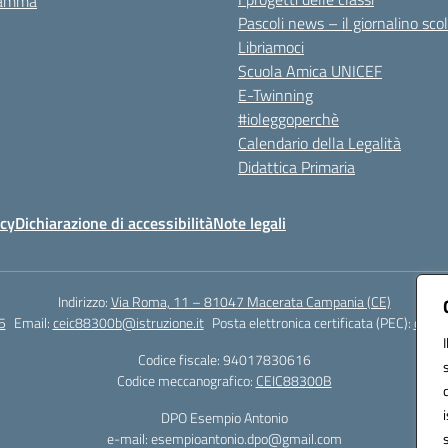
ramma
Pascoli news – il giornalino sco
Libriamoci
Scuola Amica UNICEF
E-Twinning
#ioleggoperchè
Calendario della Legalità
Didattica Primaria
icy
Dichiarazione di accessibilità
Note legali
Indirizzo:
Via Roma, 11 – 81047 Macerata Campania (CE)
5
Email:
ceic88300b@istruzione.it
Posta elettronica certificata (PEC):
ceic8
Codice fiscale: 94017830616
Codice meccanografico:
CEIC88300B
DPO Esempio Antonio
e-mail: esempioantonio.dpo@gmail.com