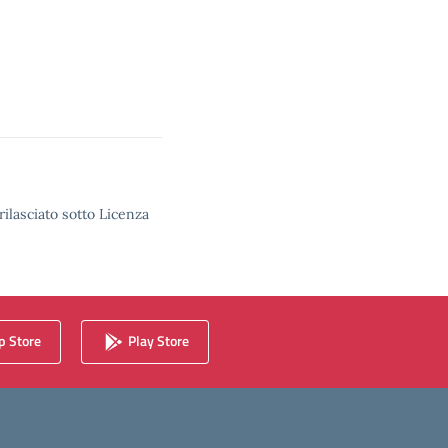
rilasciato sotto Licenza
 Store
Play Store