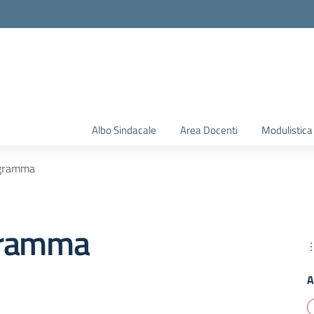
Albo Sindacale
Area Docenti
Modulistica
gramma
gramma
A