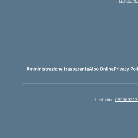
Organig
Amministrazione trasparente
Albo Online
Privacy Pol
Centralino:
082369243