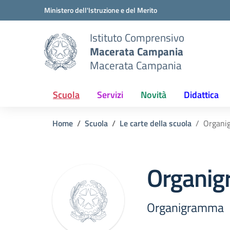
Vai ai contenuti
Vai al menu di navigazione
Vai al footer
Ministero dell'Istruzione e del Merito
Istituto Comprensivo
Macerata Campania
Macerata Campania
Scuola
Servizi
Novità
Didattica
Home
Scuola
Le carte della scuola
Organi
Organi
Organigramma