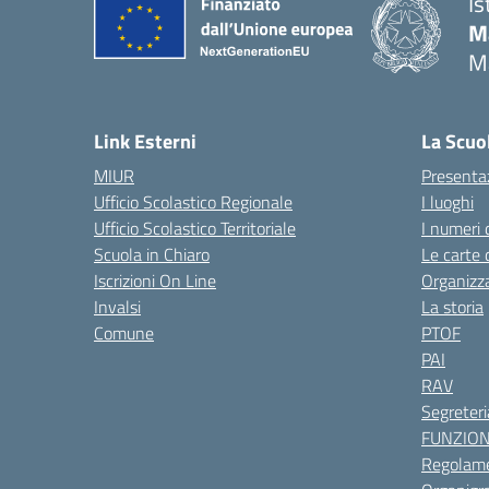
Is
M
M
— 
Link Esterni
La Scuo
MIUR
Presenta
Ufficio Scolastico Regionale
I luoghi
Ufficio Scolastico Territoriale
I numeri 
Scuola in Chiaro
Le carte 
Iscrizioni On Line
Organizz
Invalsi
La storia
Comune
PTOF
PAI
RAV
Segreteri
FUNZIO
Regolame