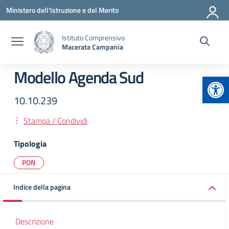
Vai ai contenuti
Vai al menu di navigazione
Vai al footer
Ministero dell'Istruzione e del Merito
Istituto Comprensivo
Macerata Campania
Modello Agenda Sud
Apr
10.10.239
Stampa / Condividi
Tipologia
PON
Indice della pagina
Descrizione