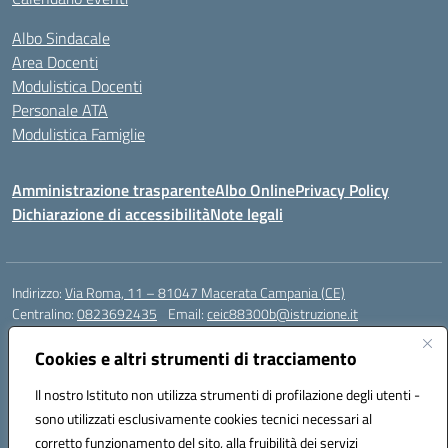
Albo Sindacale
Area Docenti
Modulistica Docenti
Personale ATA
Modulistica Famiglie
Amministrazione trasparente
Albo Online
Privacy Policy
Dichiarazione di accessibilità
Note legali
Indirizzo:
Via Roma, 11 – 81047 Macerata Campania (CE)
Centralino:
0823692435
Email:
ceic88300b@istruzione.it
Posta elettronica certificata (PEC):
ceic88300b@pec.istruzione.it
Cookies e altri strumenti di tracciamento
Codice fiscale: 94017830616
Codice meccanografico:
CEIC88300B
Il nostro Istituto non utilizza strumenti di profilazione degli utenti -
sono utilizzati esclusivamente cookies tecnici necessari al
DPO Esempio Antonio
corretto funzionamento del sito, alla fruibilità dei servizi