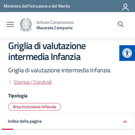
Vai ai contenuti
Vai al menu di navigazione
Vai al footer
Ministero dell'Istruzione e del Merito
Istituto Comprensivo
Macerata Campania
Griglia di valutazione
Apr
intermedia Infanzia
Griglia di valutazione intermedia Infanzia
Stampa / Condividi
Tipologia
Area Inclusione Infanzia
Indice della pagina