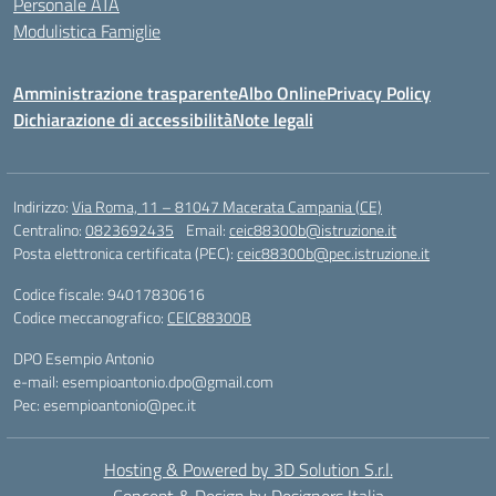
Personale ATA
Modulistica Famiglie
Amministrazione trasparente
Albo Online
Privacy Policy
Dichiarazione di accessibilità
Note legali
Indirizzo:
Via Roma, 11 – 81047 Macerata Campania (CE)
Centralino:
0823692435
Email:
ceic88300b@istruzione.it
Posta elettronica certificata (PEC):
ceic88300b@pec.istruzione.it
Codice fiscale: 94017830616
Codice meccanografico:
CEIC88300B
DPO Esempio Antonio
e-mail: esempioantonio.dpo@gmail.com
Pec: esempioantonio@pec.it
Hosting & Powered by 3D Solution S.r.l.