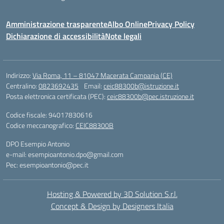
Amministrazione trasparente
Albo Online
Privacy Policy
Dichiarazione di accessibilità
Note legali
Indirizzo:
Via Roma, 11 – 81047 Macerata Campania (CE)
Centralino:
0823692435
Email:
ceic88300b@istruzione.it
Posta elettronica certificata (PEC):
ceic88300b@pec.istruzione.it
Codice fiscale: 94017830616
Codice meccanografico:
CEIC88300B
DPO Esempio Antonio
e-mail: esempioantonio.dpo@gmail.com
Pec: esempioantonio@pec.it
Hosting & Powered by 3D Solution S.r.l.
Concept & Design by Designers Italia