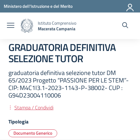
Vai ai contenuti
Vai al menu di navigazione
Vai al footer
Ministero dell'Istruzione e del Merito
Istituto Comprensivo
Macerata Campania
GRADUATORIA DEFINITIVA
SELEZIONE TUTOR
graduatoria definitiva selezione tutor DM
65/2023 Progetto “PASSIONE PER LE STEM”-
CIP: M4C1I3.1-2023-1143-P-38002- CUP :
G94D23004110006
Stampa / Condividi
Tipologia
Documento Generico