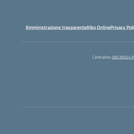
Amministrazione trasparente
Albo Online
Privacy Pol
Centralino:
082369243