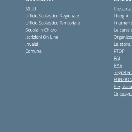
MIUR
Presenta
Ufficio Scolastico Regionale
I luoghi
Ufficio Scolastico Territoriale
I numeri 
Scuola in Chiaro
Le carte 
Iscrizioni On Line
Organizz
Invalsi
La storia
Comune
PTOF
PAI
RAV
Segreteri
FUNZIO
Regolame
Organig