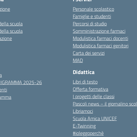
zione
Personale scolastico
Famiglie e studenti
della scuola
Percorsi di studio
della scuola
Somministrazione farmaci
azione
Modulistica farmaci docenti
Modulistica farmaci genitori
Carta dei servizi
MAD
Didattica
a
Libri di testo
NIGRAMMA 2025-26
Offerta formativa
nti
I progetti delle classi
ramma
Pascoli news – il giornalino sco
Libriamoci
Scuola Amica UNICEF
E-Twinning
#ioleggoperchè