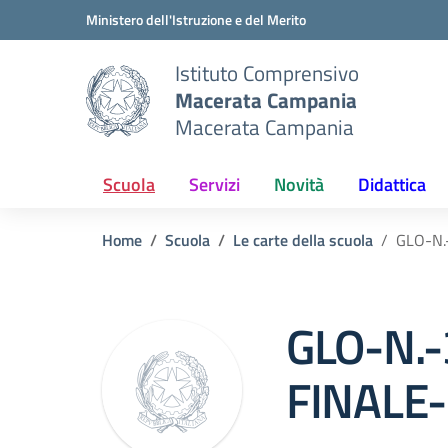
Vai ai contenuti
Vai al menu di navigazione
Vai al footer
Ministero dell'Istruzione e del Merito
Istituto Comprensivo
Macerata Campania
Macerata Campania
Scuola
Servizi
Novità
Didattica
Home
Scuola
Le carte della scuola
GLO-N.
GLO-N.-
FINALE-