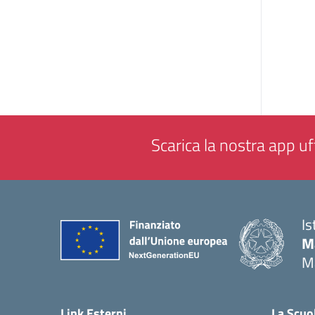
Scarica la nostra app uff
Is
M
M
— 
Link Esterni
La Scuo