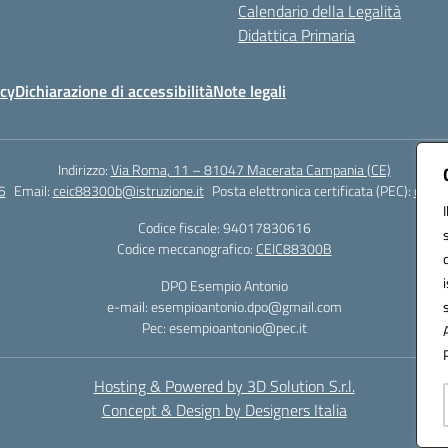
Calendario della Legalità
Didattica Primaria
icy
Dichiarazione di accessibilità
Note legali
Indirizzo:
Via Roma, 11 – 81047 Macerata Campania (CE)
5
Email:
ceic88300b@istruzione.it
Posta elettronica certificata (PEC):
ceic8
Codice fiscale: 94017830616
Codice meccanografico:
CEIC88300B
DPO Esempio Antonio
e-mail: esempioantonio.dpo@gmail.com
Pec: esempioantonio@pec.it
Hosting & Powered by 3D Solution S.r.l.
Concept & Design by Designers Italia