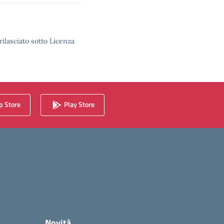
rilasciato sotto Licenza
 Store
Play Store
Novità