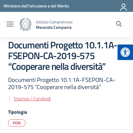
Vai ai contenuti
Vai al menu di navigazione
Vai al footer
Ministero dell'Istruzione e del Merito
Istituto Comprensivo
Macerata Campania
Documenti Progetto 10.1.1A-
Apr
FSEPON-CA-2019-575
“Cooperare nella diversità”
Documenti Progetto 10.1.1A-FSEPON-CA-
2019-575 “Cooperare nella diversità”
Stampa / Condividi
Tipologia
PON