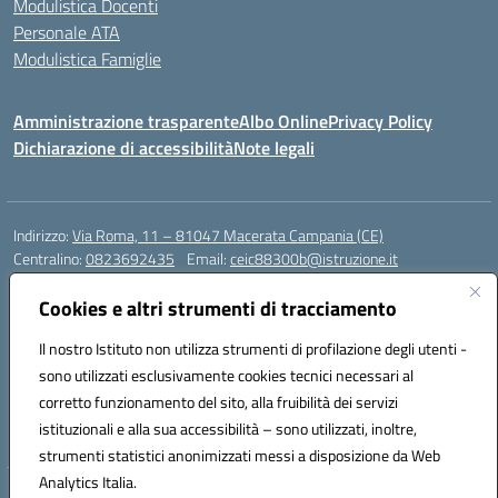
Modulistica Docenti
Personale ATA
Modulistica Famiglie
Amministrazione trasparente
Albo Online
Privacy Policy
Dichiarazione di accessibilità
Note legali
Indirizzo:
Via Roma, 11 – 81047 Macerata Campania (CE)
Centralino:
0823692435
Email:
ceic88300b@istruzione.it
Posta elettronica certificata (PEC):
ceic88300b@pec.istruzione.it
Cookies e altri strumenti di tracciamento
Codice fiscale: 94017830616
Codice meccanografico:
CEIC88300B
Il nostro Istituto non utilizza strumenti di profilazione degli utenti -
sono utilizzati esclusivamente cookies tecnici necessari al
DPO Esempio Antonio
corretto funzionamento del sito, alla fruibilità dei servizi
e-mail: esempioantonio.dpo@gmail.com
istituzionali e alla sua accessibilità – sono utilizzati, inoltre,
Pec: esempioantonio@pec.it
strumenti statistici anonimizzati messi a disposizione da Web
Analytics Italia.