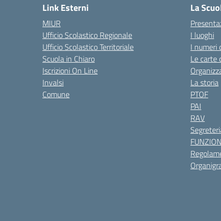
Link Esterni
La Scuo
MIUR
Presenta
Ufficio Scolastico Regionale
I luoghi
Ufficio Scolastico Territoriale
I numeri 
Scuola in Chiaro
Le carte 
Iscrizioni On Line
Organizz
Invalsi
La storia
Comune
PTOF
PAI
RAV
Segreteri
FUNZIO
Regolame
Organig