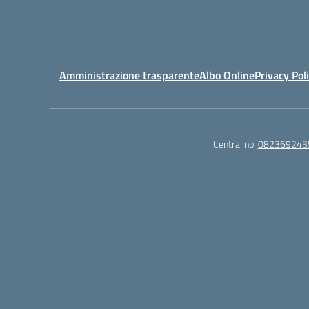
Amministrazione trasparente
Albo Online
Privacy Pol
Centralino:
082369243