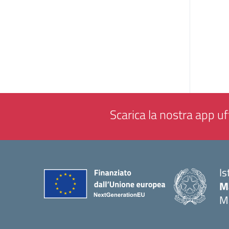
Scarica la nostra app uff
Is
M
M
— 