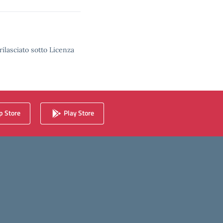
rilasciato sotto Licenza
 Store
Play Store