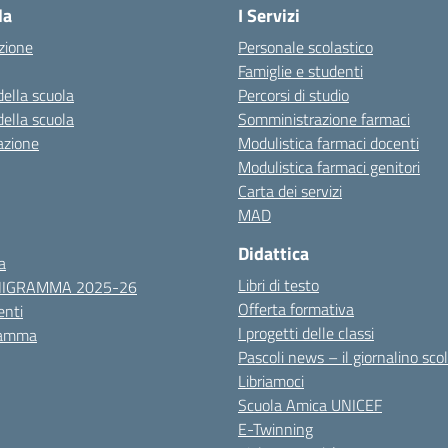
la
I Servizi
zione
Personale scolastico
Famiglie e studenti
della scuola
Percorsi di studio
della scuola
Somministrazione farmaci
azione
Modulistica farmaci docenti
Modulistica farmaci genitori
Carta dei servizi
MAD
Didattica
a
Libri di testo
NIGRAMMA 2025-26
Offerta formativa
nti
I progetti delle classi
ramma
Pascoli news – il giornalino sco
Libriamoci
Scuola Amica UNICEF
E-Twinning