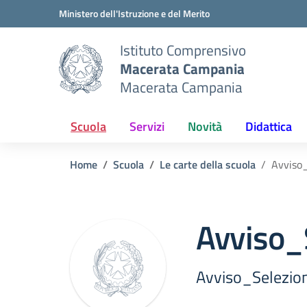
Vai ai contenuti
Vai al menu di navigazione
Vai al footer
Ministero dell'Istruzione e del Merito
Istituto Comprensivo
Macerata Campania
Macerata Campania
Scuola
Servizi
Novità
Didattica
Home
Scuola
Le carte della scuola
Avviso
Avviso
Avviso_Selez