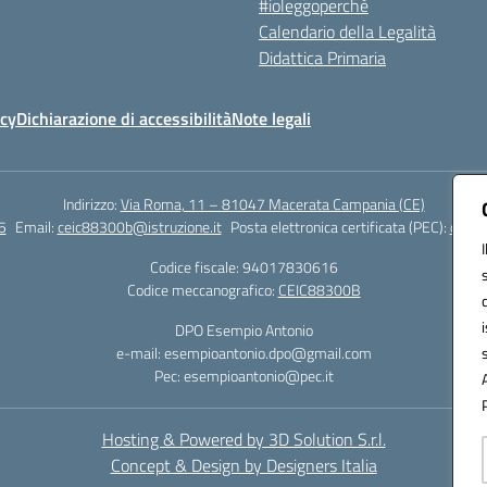
#ioleggoperchè
Calendario della Legalità
Didattica Primaria
icy
Dichiarazione di accessibilità
Note legali
Indirizzo:
Via Roma, 11 – 81047 Macerata Campania (CE)
5
Email:
ceic88300b@istruzione.it
Posta elettronica certificata (PEC):
ceic8
Codice fiscale: 94017830616
Codice meccanografico:
CEIC88300B
DPO Esempio Antonio
e-mail: esempioantonio.dpo@gmail.com
Pec: esempioantonio@pec.it
Hosting & Powered by 3D Solution S.r.l.
Concept & Design by Designers Italia