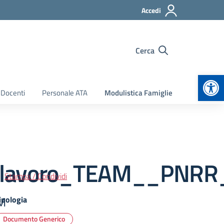
Accedi
Cerca
Apr
 Docenti
Personale ATA
Modulistica Famiglie
i_lavoro_TEAM__PNR
Stampa / Condividi
M
ipologia
Documento Generico