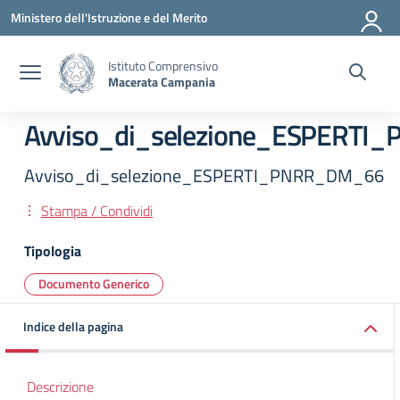
Vai ai contenuti
Vai al menu di navigazione
Vai al footer
Ministero dell'Istruzione e del Merito
Istituto Comprensivo
Macerata Campania
Avviso_di_selezione_ESPERT
Avviso_di_selezione_ESPERTI_PNRR_DM_66
Stampa / Condividi
Tipologia
Documento Generico
Indice della pagina
Descrizione