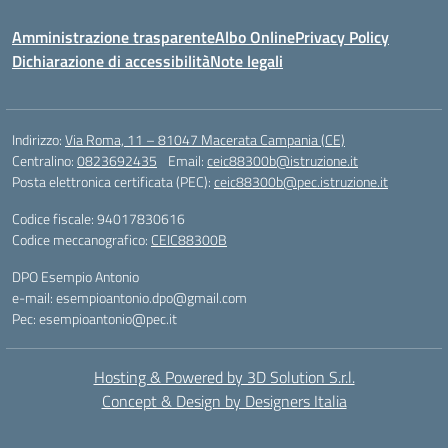
Amministrazione trasparente
Albo Online
Privacy Policy
Dichiarazione di accessibilità
Note legali
Indirizzo:
Via Roma, 11 – 81047 Macerata Campania (CE)
Centralino:
0823692435
Email:
ceic88300b@istruzione.it
Posta elettronica certificata (PEC):
ceic88300b@pec.istruzione.it
Codice fiscale: 94017830616
Codice meccanografico:
CEIC88300B
DPO Esempio Antonio
e-mail: esempioantonio.dpo@gmail.com
Pec: esempioantonio@pec.it
Hosting & Powered by 3D Solution S.r.l.
Concept & Design by Designers Italia