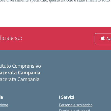
ove diversamente specificato, questo articolo è stato rilasciato sott
iciale su:
App
tituto Comprensivo
acerata Campania
acerata Campania
Visita la pagina iniziale della scuola
la
I Servizi
zione
Personale scolastico
Famiglie e studenti