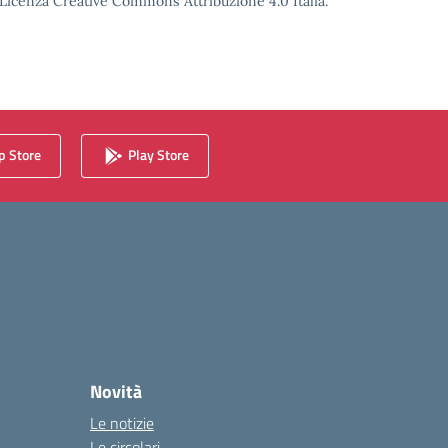
o Licenza Creative Commons Attribuzione 4.0 Italia.
 Store
Play Store
Novità
Le notizie
Le circolari