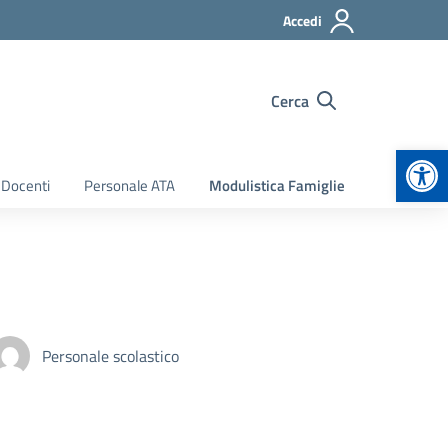
Accedi
Cerca
Apr
 Docenti
Personale ATA
Modulistica Famiglie
Personale scolastico