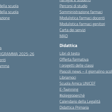
della scuola
Percorsi di studio
della scuola
Somministrazione farmaci
azione
Modulistica farmaci docenti
Modulistica farmaci genitori
Carta dei servizi
MAD
Didattica
a
Libri di testo
NIGRAMMA 2025-26
Offerta formativa
nti
I progetti delle classi
ramma
Pascoli news – il giornalino sco
Libriamoci
Scuola Amica UNICEF
E-Twinning
#ioleggoperchè
Calendario della Legalità
Didattica Primaria