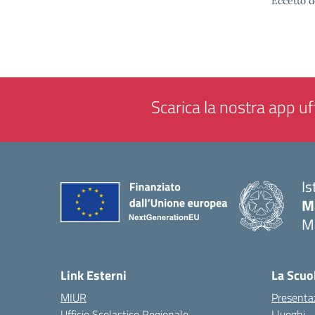
Eccetto d
Scarica la nostra app uff
Is
M
M
— 
Link Esterni
La Scuo
MIUR
Presenta
Ufficio Scolastico Regionale
I luoghi