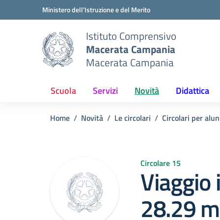
Vai ai contenuti
Vai al menu di navigazione
Vai al footer
Ministero dell'Istruzione e del Merito
Istituto Comprensivo
Macerata Campania
Macerata Campania
Scuola
Servizi
Novità
Didattica
Home
Novità
Le circolari
Circolari per alun
Circolare 15
Viaggio 
28.29 m