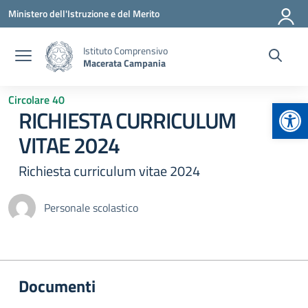
Vai ai contenuti
Vai al menu di navigazione
Vai al footer
Ministero dell'Istruzione e del Merito
Istituto Comprensivo
Macerata Campania
Circolare 40
Apr
RICHIESTA CURRICULUM
VITAE 2024
Richiesta curriculum vitae 2024
Personale scolastico
Documenti