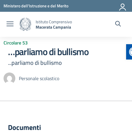
Vai ai contenuti
Vai al menu di navigazione
Vai al footer
Ministero dell'Istruzione e del Merito
Istituto Comprensivo
Macerata Campania
Circolare 53
…parliamo di bullismo
...parliamo di bullismo
Personale scolastico
Documenti