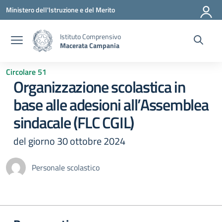
Vai ai contenuti
Vai al menu di navigazione
Vai al footer
Ministero dell'Istruzione e del Merito
Istituto Comprensivo
Macerata Campania
Circolare 51
Organizzazione scolastica in
base alle adesioni all’Assemblea
sindacale (FLC CGIL)
del giorno 30 ottobre 2024
Personale scolastico