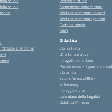
della scuola
Percorsi di studio
della scuola
Somministrazione farmaci
azione
Modulistica farmaci docenti
Modulistica farmaci genitori
Carta dei servizi
MAD
Didattica
a
Libri di testo
NIGRAMMA 2025-26
Offerta formativa
nti
I progetti delle classi
ramma
Pascoli news – il giornalino sco
Libriamoci
Scuola Amica UNICEF
E-Twinning
#ioleggoperchè
Calendario della Legalità
Didattica Primaria