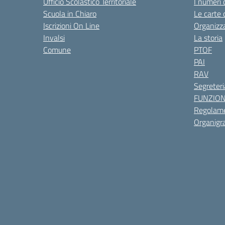
Ufficio Scolastico Territoriale
I numeri 
Scuola in Chiaro
Le carte 
Iscrizioni On Line
Organizz
Invalsi
La storia
Comune
PTOF
PAI
RAV
Segreteri
FUNZIO
Regolame
Organig