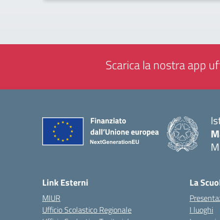
Scarica la nostra app uff
Is
M
M
— 
Link Esterni
La Scuo
MIUR
Presenta
Ufficio Scolastico Regionale
I luoghi