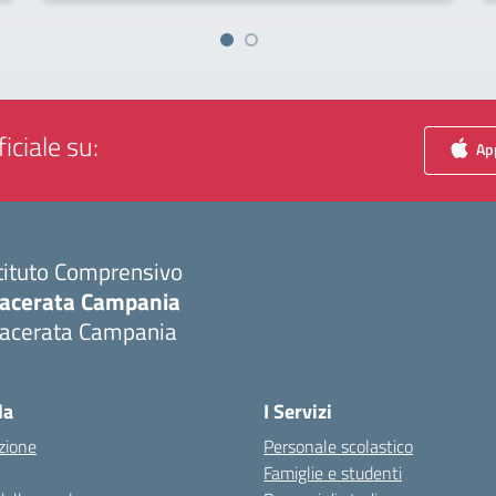
iciale su:
App
tituto Comprensivo
acerata Campania
acerata Campania
Visita la pagina iniziale della scuola
la
I Servizi
zione
Personale scolastico
Famiglie e studenti