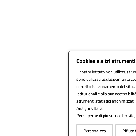
Cookies e altri strument
Il nostro Istituto non utilizza stru
sono utilizzati esclusivamente coo
corretto funzionamento del sito, all
istituzionali e alla sua accessibilità
strumenti statistici anonimizzati
Analytics Italia.
Per saperne di più sul nostro sito,
Personalizza
Rifiuta 