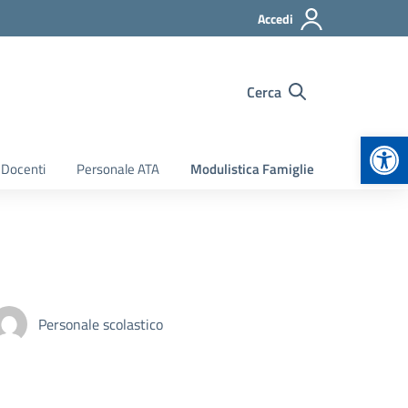
Accedi
Cerca
Apr
 Docenti
Personale ATA
Modulistica Famiglie
Personale scolastico