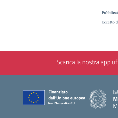
Pubblicat
Eccetto d
Scarica la nostra app uff
Is
M
M
— 