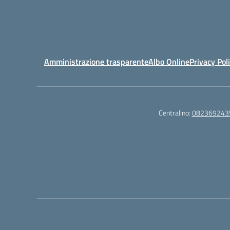
Amministrazione trasparente
Albo Online
Privacy Pol
Centralino:
082369243