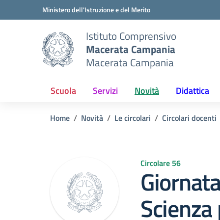
Vai ai contenuti
Vai al menu di navigazione
Vai al footer
Ministero dell'Istruzione e del Merito
Istituto Comprensivo
Macerata Campania
Macerata Campania
Scuola
Servizi
Novità
Didattica
Home
Novità
Le circolari
Circolari docenti
Circolare 56
Giornata
Scienza 