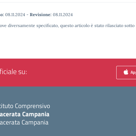
o:
08.11.2024
-
Revisione:
08.11.2024
ove diversamente specificato, questo articolo è stato rilasciato sott
iciale su:
App
tituto Comprensivo
acerata Campania
acerata Campania
Visita la pagina iniziale della scuola