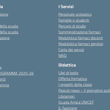
la
I Servizi
zione
Personale scolastico
Famiglie e studenti
della scuola
Percorsi di studio
della scuola
Somministrazione farmaci
azione
Modulistica farmaci docenti
Modulistica farmaci genitori
Carta dei servizi
MAD
Didattica
a
Libri di testo
NIGRAMMA 2025-26
Offerta formativa
nti
I progetti delle classi
ramma
Pascoli news – il giornalino sco
Libriamoci
Scuola Amica UNICEF
E-Twinning