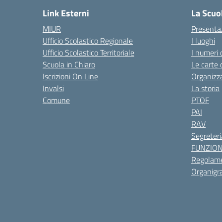
Link Esterni
La Scuo
MIUR
Presenta
Ufficio Scolastico Regionale
I luoghi
Ufficio Scolastico Territoriale
I numeri 
Scuola in Chiaro
Le carte 
Iscrizioni On Line
Organizz
Invalsi
La storia
Comune
PTOF
PAI
RAV
Segreteri
FUNZIO
Regolame
Organig