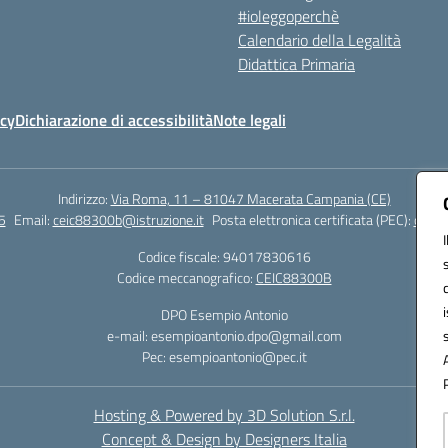
#ioleggoperchè
Calendario della Legalità
Didattica Primaria
icy
Dichiarazione di accessibilità
Note legali
Indirizzo:
Via Roma, 11 – 81047 Macerata Campania (CE)
5
Email:
ceic88300b@istruzione.it
Posta elettronica certificata (PEC):
ceic8
Codice fiscale: 94017830616
Codice meccanografico:
CEIC88300B
DPO Esempio Antonio
e-mail: esempioantonio.dpo@gmail.com
Pec: esempioantonio@pec.it
Hosting & Powered by 3D Solution S.r.l.
Concept & Design by Designers Italia