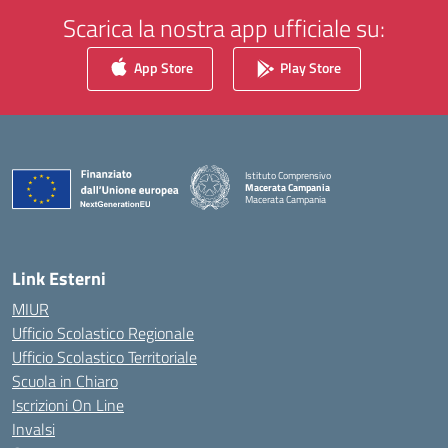
Scarica la nostra app ufficiale su:
App Store
Play Store
Istituto Comprensivo
Macerata Campania
Macerata Campania
— Visita la pagina iniziale della scuola
Link Esterni
MIUR
Ufficio Scolastico Regionale
Ufficio Scolastico Territoriale
Scuola in Chiaro
Iscrizioni On Line
Invalsi