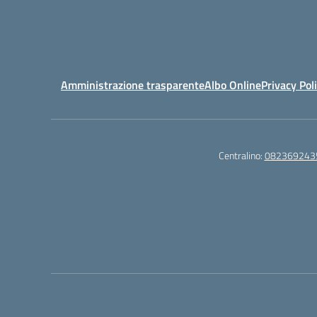
Amministrazione trasparente
Albo Online
Privacy Pol
Centralino:
082369243