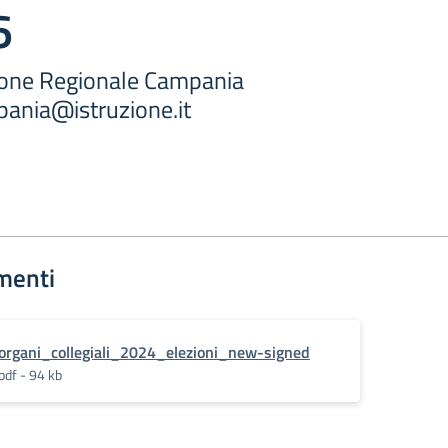
6
zione Regionale Campania
ania@istruzione.it
menti
organi_collegiali_2024_elezioni_new-signed
pdf - 94 kb