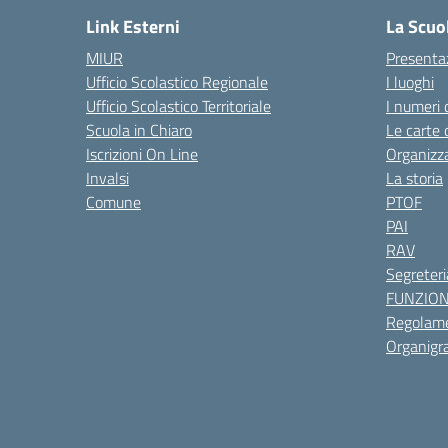
Link Esterni
La Scuo
MIUR
Presenta
Ufficio Scolastico Regionale
I luoghi
Ufficio Scolastico Territoriale
I numeri 
Scuola in Chiaro
Le carte 
Iscrizioni On Line
Organizz
Invalsi
La storia
Comune
PTOF
PAI
RAV
Segreteri
FUNZIO
Regolame
Organig