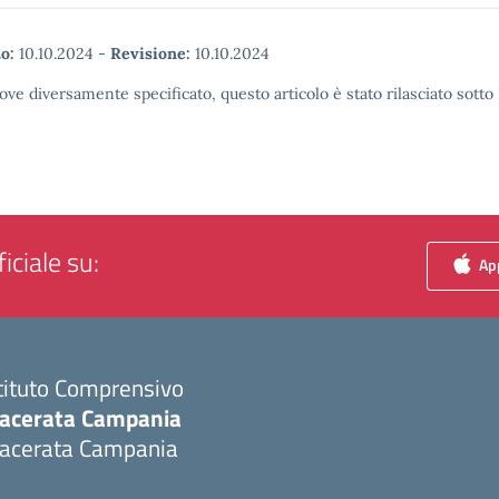
o:
10.10.2024
-
Revisione:
10.10.2024
ove diversamente specificato, questo articolo è stato rilasciato sott
iciale su:
App
tituto Comprensivo
acerata Campania
acerata Campania
Visita la pagina iniziale della scuola