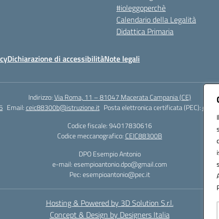
#ioleggoperchè
Calendario della Legalità
Didattica Primaria
icy
Dichiarazione di accessibilità
Note legali
Indirizzo:
Via Roma, 11 – 81047 Macerata Campania (CE)
5
Email:
ceic88300b@istruzione.it
Posta elettronica certificata (PEC):
ceic8
Codice fiscale: 94017830616
Codice meccanografico:
CEIC88300B
DPO Esempio Antonio
e-mail: esempioantonio.dpo@gmail.com
Pec: esempioantonio@pec.it
Hosting & Powered by 3D Solution S.r.l.
Concept & Design by Designers Italia