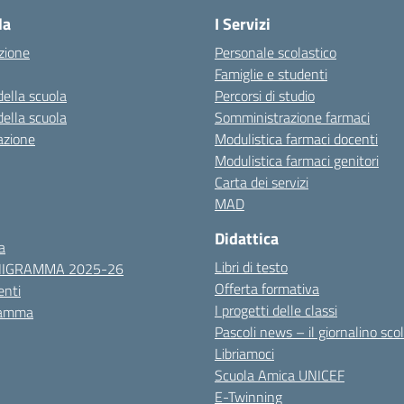
la
I Servizi
zione
Personale scolastico
Famiglie e studenti
della scuola
Percorsi di studio
della scuola
Somministrazione farmaci
azione
Modulistica farmaci docenti
Modulistica farmaci genitori
Carta dei servizi
MAD
Didattica
a
Libri di testo
NIGRAMMA 2025-26
Offerta formativa
nti
I progetti delle classi
ramma
Pascoli news – il giornalino sco
Libriamoci
Scuola Amica UNICEF
E-Twinning