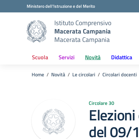
Vai ai contenuti
Vai al menu di navigazione
Vai al footer
Ministero dell'Istruzione e del Merito
Istituto Comprensivo
Macerata Campania
Macerata Campania
Scuola
Servizi
Novità
Didattica
Home
Novità
Le circolari
Circolari docenti
Circolare 30
Elezioni 
del 09/