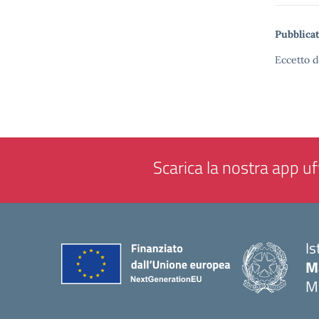
Pubblicat
Eccetto d
Scarica la nostra app uff
Is
M
M
— 