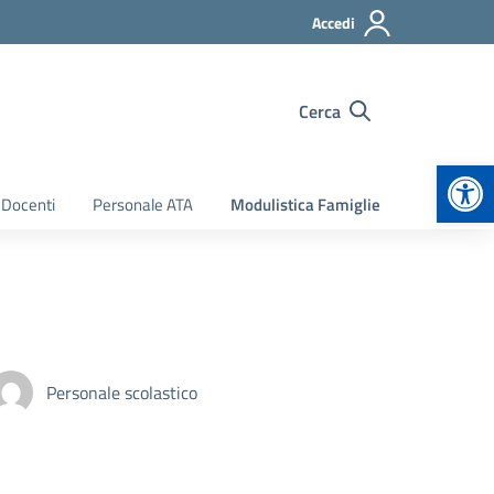
Accedi
Cerca
Apr
 Docenti
Personale ATA
Modulistica Famiglie
Personale scolastico