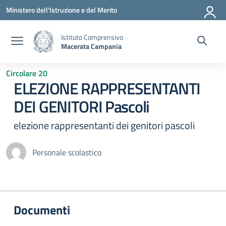
Vai ai contenuti
Vai al menu di navigazione
Vai al footer
Ministero dell'Istruzione e del Merito
Istituto Comprensivo
Macerata Campania
Circolare 20
ELEZIONE RAPPRESENTANTI
DEI GENITORI Pascoli
elezione rappresentanti dei genitori pascoli
Personale scolastico
Documenti