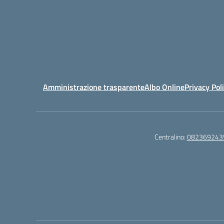
Amministrazione trasparente
Albo Online
Privacy Pol
Centralino:
082369243