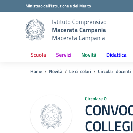
Vai ai contenuti
Vai al menu di navigazione
Vai al footer
Ministero dell'Istruzione e del Merito
Istituto Comprensivo
Macerata Campania
Macerata Campania
Scuola
Servizi
Novità
Didattica
Home
Novità
Le circolari
Circolari docenti
Circolare 0
CONVOC
COLLEGI