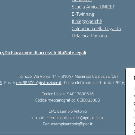
Scuola Amica UNICEF
E-Twinning
#ioleggoperchè
Calendario della Legalità
Didattica Primaria
icy
Dichiarazione di accessibilità
Note legali
Indirizzo:
Via Roma, 11 – 81047 Macerata Campania (CE)
5
Email:
ceic88300b@istruzione.it
Posta elettronica certificata (PEC):
ceic8
Codice fiscale: 94017830616
Codice meccanografico:
CEIC88300B
DPO Esempio Antonio
e-mail: esempioantonio.dpo@gmail.com
Pec: esempioantonio@pec.it