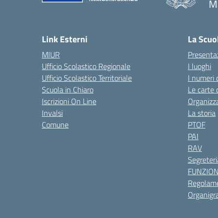
M
— 
Link Esterni
La Scuo
MIUR
Presenta
Ufficio Scolastico Regionale
I luoghi
Ufficio Scolastico Territoriale
I numeri 
Scuola in Chiaro
Le carte 
Iscrizioni On Line
Organizz
Invalsi
La storia
Comune
PTOF
PAI
RAV
Segreteri
FUNZIO
Regolame
Organig