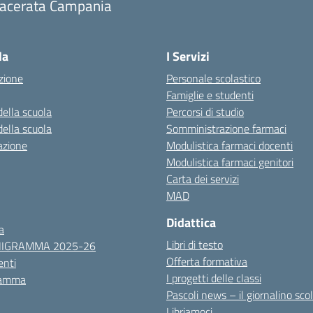
acerata Campania
Visita la pagina iniziale della scuola
la
I Servizi
zione
Personale scolastico
Famiglie e studenti
della scuola
Percorsi di studio
della scuola
Somministrazione farmaci
azione
Modulistica farmaci docenti
Modulistica farmaci genitori
Carta dei servizi
MAD
Didattica
a
Libri di testo
NIGRAMMA 2025-26
Offerta formativa
nti
I progetti delle classi
ramma
Pascoli news – il giornalino sco
Libriamoci