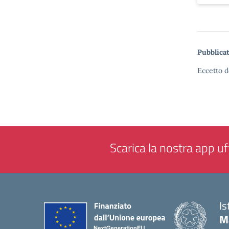
Pubblicat
Eccetto d
Scarica la nostra app uff
Is
M