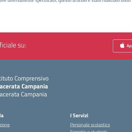
ove diversamente specificato, questo articolo è stato rilasciato sott
iciale su:
App
tituto Comprensivo
acerata Campania
acerata Campania
Visita la pagina iniziale della scuola
la
I Servizi
zione
Personale scolastico
Famiglie e studenti