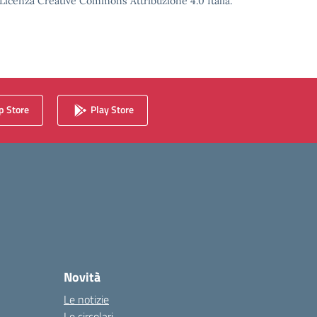
o Licenza Creative Commons Attribuzione 4.0 Italia.
 Store
Play Store
Novità
Le notizie
Le circolari