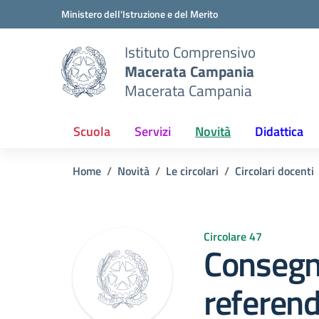
Vai ai contenuti
Vai al menu di navigazione
Vai al footer
Ministero dell'Istruzione e del Merito
Istituto Comprensivo
Macerata Campania
Macerata Campania
Scuola
Servizi
Novità
Didattica
Home
Novità
Le circolari
Circolari docenti
Circolare 47
Consegna
referen