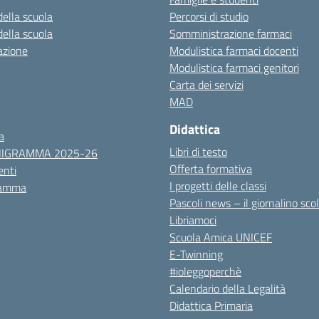
della scuola
Percorsi di studio
della scuola
Somministrazione farmaci
azione
Modulistica farmaci docenti
Modulistica farmaci genitori
Carta dei servizi
MAD
Didattica
a
Libri di testo
NIGRAMMA 2025-26
Offerta formativa
nti
I progetti delle classi
ramma
Pascoli news – il giornalino sco
Libriamoci
Scuola Amica UNICEF
E-Twinning
#ioleggoperchè
Calendario della Legalità
Didattica Primaria