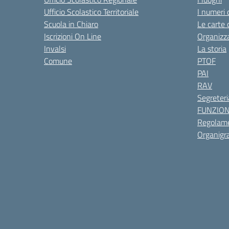
Ufficio Scolastico Territoriale
I numeri 
Scuola in Chiaro
Le carte 
Iscrizioni On Line
Organizz
Invalsi
La storia
Comune
PTOF
PAI
RAV
Segreteri
FUNZIO
Regolame
Organig