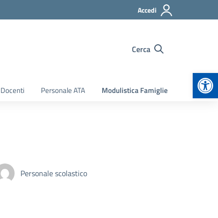
Accedi
Cerca
Apr
 Docenti
Personale ATA
Modulistica Famiglie
Personale scolastico