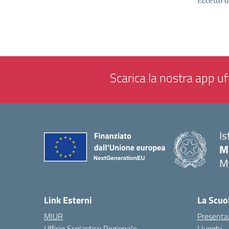
Eccetto d
Scarica la nostra app uff
Is
M
M
— 
Link Esterni
La Scuo
MIUR
Presenta
Ufficio Scolastico Regionale
I luoghi