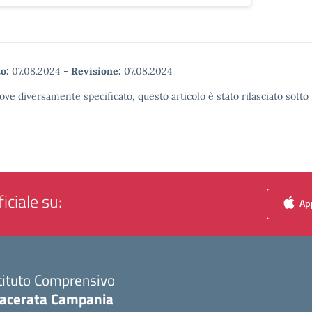
o:
07.08.2024
-
Revisione:
07.08.2024
ove diversamente specificato, questo articolo è stato rilasciato sott
iciale su:
App
tituto Comprensivo
acerata Campania