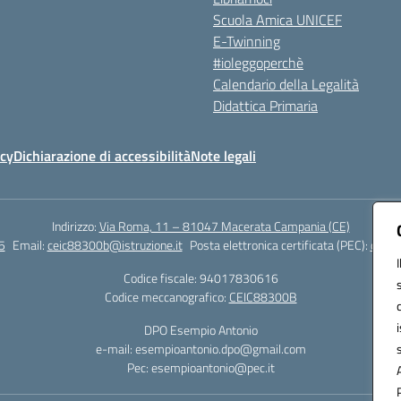
Scuola Amica UNICEF
E-Twinning
#ioleggoperchè
Calendario della Legalità
Didattica Primaria
icy
Dichiarazione di accessibilità
Note legali
Indirizzo:
Via Roma, 11 – 81047 Macerata Campania (CE)
5
Email:
ceic88300b@istruzione.it
Posta elettronica certificata (PEC):
ceic8
Codice fiscale: 94017830616
Codice meccanografico:
CEIC88300B
DPO Esempio Antonio
e-mail: esempioantonio.dpo@gmail.com
Pec: esempioantonio@pec.it