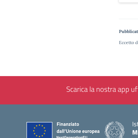
Pubblicat
Eccetto d
Scarica la nostra app uff
Is
M