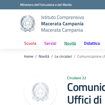
Vai ai contenuti
Vai al menu di navigazione
Vai al footer
Ministero dell'Istruzione e del Merito
Istituto Comprensivo
Macerata Campania
Macerata Campania
Scuola
Servizi
Novità
Didattica
Home
Novità
Le circolari
Comunicazione chi
Circolare 22
Comunic
Uffici di