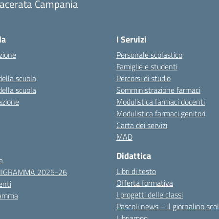
acerata Campania
Visita la pagina iniziale della scuola
la
I Servizi
zione
Personale scolastico
Famiglie e studenti
della scuola
Percorsi di studio
della scuola
Somministrazione farmaci
azione
Modulistica farmaci docenti
Modulistica farmaci genitori
Carta dei servizi
MAD
Didattica
a
Libri di testo
NIGRAMMA 2025-26
Offerta formativa
nti
I progetti delle classi
ramma
Pascoli news – il giornalino sco
Libriamoci