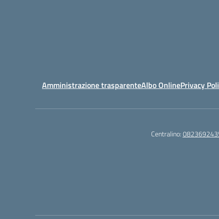
Amministrazione trasparente
Albo Online
Privacy Pol
Centralino:
082369243