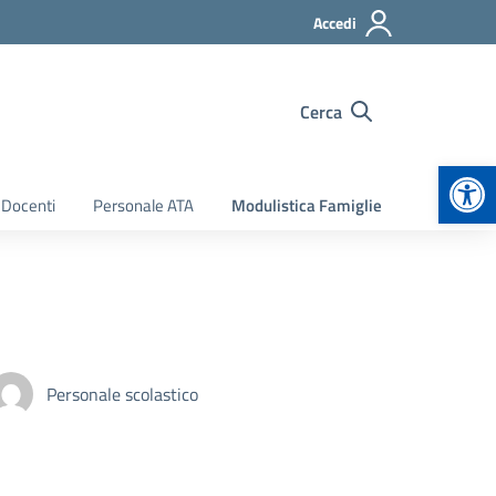
Accedi
Cerca
Apr
 Docenti
Personale ATA
Modulistica Famiglie
Personale scolastico