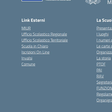
M
— 
Link Esterni
La Scuo
MIUR
Presenta
Ufficio Scolastico Regionale
I luoghi
Ufficio Scolastico Territoriale
I numeri 
Scuola in Chiaro
Le carte 
Iscrizioni On Line
Organizz
Invalsi
La storia
Comune
PTOF
PAI
RAV
Segreteri
FUNZIO
Regolame
Organig