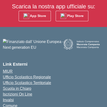
Scarica la nostra app ufficiale su:
App Store
Play Store
Istituto Comprensivo
Macerata Campania
Macerata Campania
— Visita la pagina iniziale d
Link Esterni
MIUR
Ufficio Scolastico Regionale
Ufficio Scolastico Territoriale
Scuola in Chiaro
Iscrizioni On Line
Invalsi
Comune