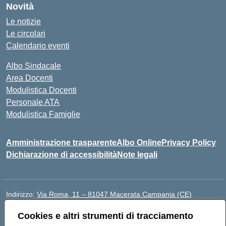
Novità
Le notizie
Le circolari
Calendario eventi
Albo Sindacale
Area Docenti
Modulistica Docenti
Personale ATA
Modulistica Famiglie
Amministrazione trasparente
Albo Online
Privacy Policy
Dichiarazione di accessibilità
Note legali
Indirizzo:
Via Roma, 11 – 81047 Macerata Campania (CE)
Centralino:
0823692435
Email:
ceic88300b@istruzione.it
Cookies e altri strumenti di tracciamento
Posta elettronica certificata (PEC):
ceic88300b@pec.istruzione.it