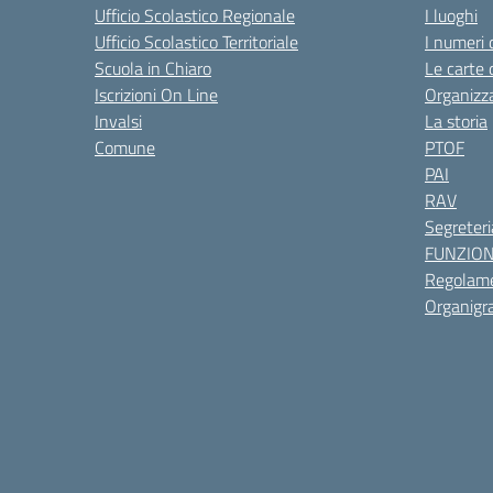
Ufficio Scolastico Regionale
I luoghi
Ufficio Scolastico Territoriale
I numeri 
Scuola in Chiaro
Le carte 
Iscrizioni On Line
Organizz
Invalsi
La storia
Comune
PTOF
PAI
RAV
Segreteri
FUNZIO
Regolame
Organig