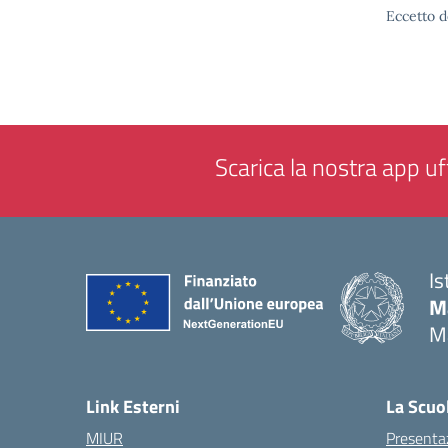
Eccetto d
Scarica la nostra app uff
Is
M
M
— 
Link Esterni
La Scuo
MIUR
Presenta