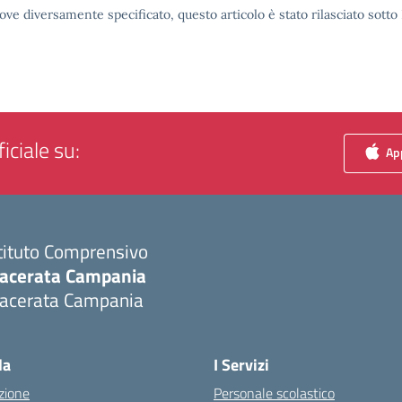
ove diversamente specificato, questo articolo è stato rilasciato sott
iciale su:
App
tituto Comprensivo
acerata Campania
acerata Campania
Visita la pagina iniziale della scuola
la
I Servizi
zione
Personale scolastico