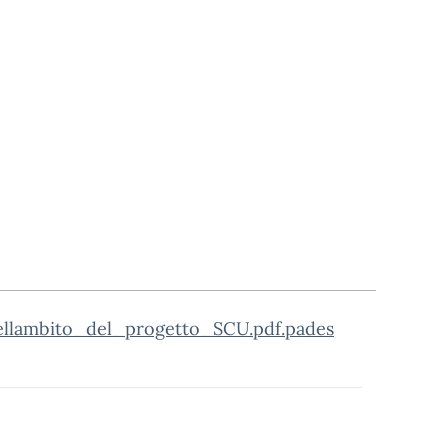
llambito_del_progetto_SCU.pdf.pades