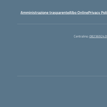
Amministrazione trasparente
Albo Online
Privacy Pol
Centralino:
082369243