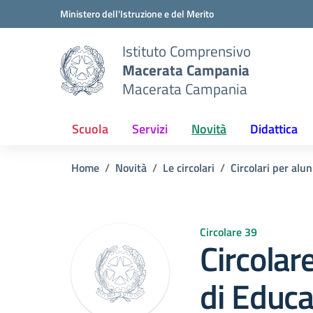
Vai ai contenuti
Vai al menu di navigazione
Vai al footer
Ministero dell'Istruzione e del Merito
Istituto Comprensivo
Macerata Campania
Macerata Campania
Scuola
Servizi
Novità
Didattica
Home
Novità
Le circolari
Circolari per alun
Circolare 39
Circolar
di Educ