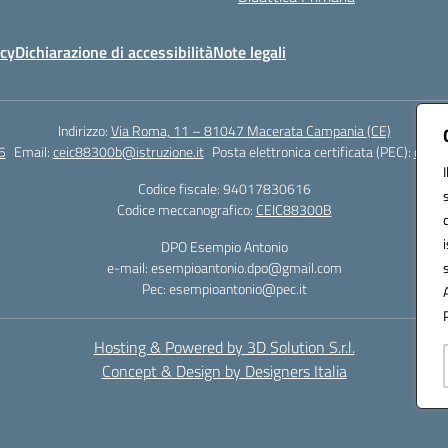
icy
Dichiarazione di accessibilità
Note legali
Indirizzo:
Via Roma, 11 – 81047 Macerata Campania (CE)
5
Email:
ceic88300b@istruzione.it
Posta elettronica certificata (PEC):
ceic8
Codice fiscale: 94017830616
Codice meccanografico:
CEIC88300B
DPO Esempio Antonio
e-mail: esempioantonio.dpo@gmail.com
Pec: esempioantonio@pec.it
Hosting & Powered by 3D Solution S.r.l.
Concept & Design by Designers Italia