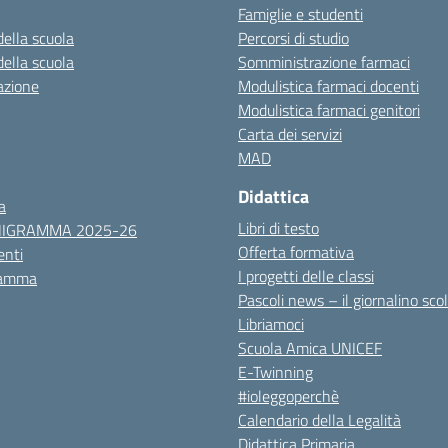
Famiglie e studenti
della scuola
Percorsi di studio
della scuola
Somministrazione farmaci
azione
Modulistica farmaci docenti
Modulistica farmaci genitori
Carta dei servizi
MAD
Didattica
a
Libri di testo
NIGRAMMA 2025-26
Offerta formativa
nti
I progetti delle classi
ramma
Pascoli news – il giornalino sco
Libriamoci
Scuola Amica UNICEF
E-Twinning
#ioleggoperchè
Calendario della Legalità
Didattica Primaria