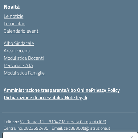
Novità
Le notizie
Le circolari
Calendario eventi
Albo Sindacale
Area Docenti
Modulistica Docenti
Personale ATA
Modulistica Famiglie
Amministrazione trasparente
Albo Online
Privacy Policy
Dichiarazione di accessibilità
Note legali
Indirizzo:
Via Roma, 11 – 81047 Macerata Campania (CE)
Centralino:
0823692435
Email:
ceic88300b@istruzione.it
Posta elettronica certificata (PEC):
ceic88300b@pec.istruzione.it