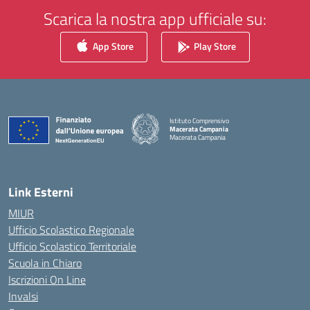
Scarica la nostra app ufficiale su:
App Store
Play Store
Istituto Comprensivo
Macerata Campania
Macerata Campania
— Visita la pagina iniziale della scuola
Link Esterni
MIUR
Ufficio Scolastico Regionale
Ufficio Scolastico Territoriale
Scuola in Chiaro
Iscrizioni On Line
Invalsi