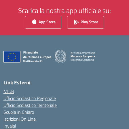
Scarica la nostra app ufficiale su:
App Store
Play Store
Istituto Comprensivo
Macerata Campania
Macerata Campania
— Visita la pagina iniziale della scuola
Link Esterni
MIUR
Ufficio Scolastico Regionale
Ufficio Scolastico Territoriale
Scuola in Chiaro
Iscrizioni On Line
Invalsi