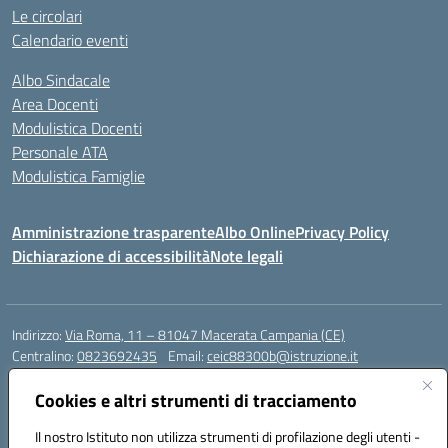
Le circolari
Calendario eventi
Albo Sindacale
Area Docenti
Modulistica Docenti
Personale ATA
Modulistica Famiglie
Amministrazione trasparente
Albo Online
Privacy Policy
Dichiarazione di accessibilità
Note legali
Indirizzo:
Via Roma, 11 – 81047 Macerata Campania (CE)
Centralino:
0823692435
Email:
ceic88300b@istruzione.it
Posta elettronica certificata (PEC):
ceic88300b@pec.istruzione.it
Cookies e altri strumenti di tracciamento
Codice fiscale: 94017830616
Codice meccanografico:
CEIC88300B
Il nostro Istituto non utilizza strumenti di profilazione degli utenti -