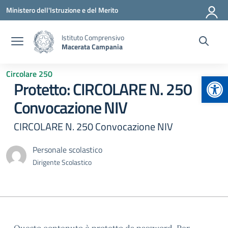
Vai ai contenuti
Vai al menu di navigazione
Vai al footer
Ministero dell'Istruzione e del Merito
Istituto Comprensivo
Macerata Campania
Circolare 250
Apr
Protetto: CIRCOLARE N. 250
Convocazione NIV
CIRCOLARE N. 250 Convocazione NIV
Personale scolastico
Dirigente Scolastico