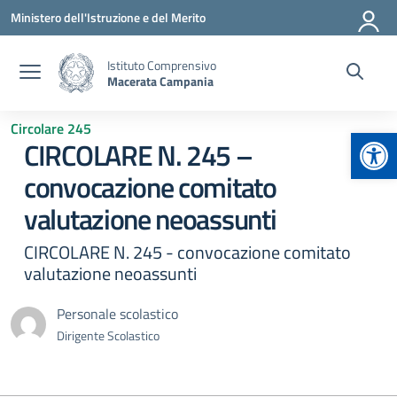
Vai ai contenuti
Vai al menu di navigazione
Vai al footer
Ministero dell'Istruzione e del Merito
Istituto Comprensivo
Macerata Campania
Circolare 245
Apr
CIRCOLARE N. 245 –
convocazione comitato
valutazione neoassunti
CIRCOLARE N. 245 - convocazione comitato
valutazione neoassunti
Personale scolastico
Dirigente Scolastico