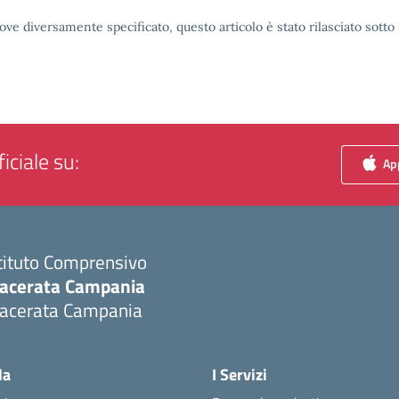
ove diversamente specificato, questo articolo è stato rilasciato sott
iciale su:
App
tituto Comprensivo
acerata Campania
acerata Campania
Visita la pagina iniziale della scuola
la
I Servizi