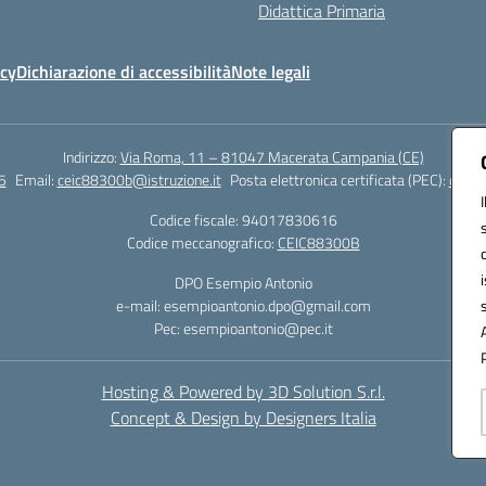
Didattica Primaria
icy
Dichiarazione di accessibilità
Note legali
Indirizzo:
Via Roma, 11 – 81047 Macerata Campania (CE)
5
Email:
ceic88300b@istruzione.it
Posta elettronica certificata (PEC):
ceic8
Codice fiscale: 94017830616
Codice meccanografico:
CEIC88300B
DPO Esempio Antonio
e-mail: esempioantonio.dpo@gmail.com
Pec: esempioantonio@pec.it
Hosting & Powered by 3D Solution S.r.l.
Concept & Design by Designers Italia