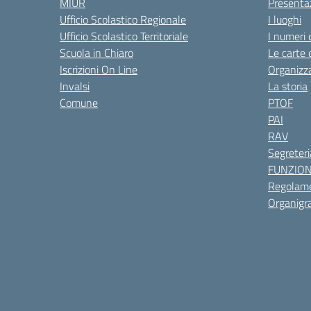
MIUR
Presenta
Ufficio Scolastico Regionale
I luoghi
Ufficio Scolastico Territoriale
I numeri 
Scuola in Chiaro
Le carte 
Iscrizioni On Line
Organizz
Invalsi
La storia
Comune
PTOF
PAI
RAV
Segreteri
FUNZIO
Regolame
Organig