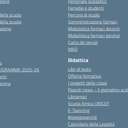
zione
Personale scolastico
Famiglie e studenti
della scuola
Percorsi di studio
della scuola
Somministrazione farmaci
azione
Modulistica farmaci docenti
Modulistica farmaci genitori
Carta dei servizi
MAD
Didattica
a
Libri di testo
NIGRAMMA 2025-26
Offerta formativa
nti
I progetti delle classi
ramma
Pascoli news – il giornalino sco
Libriamoci
Scuola Amica UNICEF
E-Twinning
#ioleggoperchè
Calendario della Legalità