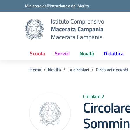
Vai ai contenuti
Vai al menu di navigazione
Vai al footer
Ministero dell'Istruzione e del Merito
Istituto Comprensivo
Macerata Campania
Macerata Campania
Scuola
Servizi
Novità
Didattica
Home
Novità
Le circolari
Circolari docenti
Circolare 2
Circolar
Sommini