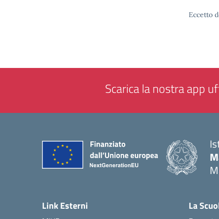
Eccetto d
Scarica la nostra app uff
Is
M
M
— 
Link Esterni
La Scuo