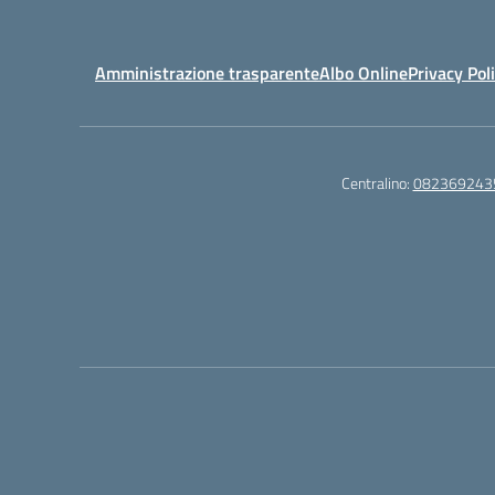
Amministrazione trasparente
Albo Online
Privacy Pol
Centralino:
082369243