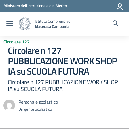
Vai ai contenuti
Vai al menu di navigazione
Vai al footer
Ministero dell'Istruzione e del Merito
Istituto Comprensivo
Macerata Campania
Circolare 127
Circolare n 127
PUBBLICAZIONE WORK SHOP
IA su SCUOLA FUTURA
Circolare n 127 PUBBLICAZIONE WORK SHOP
IA su SCUOLA FUTURA
Personale scolastico
Dirigente Scolastico