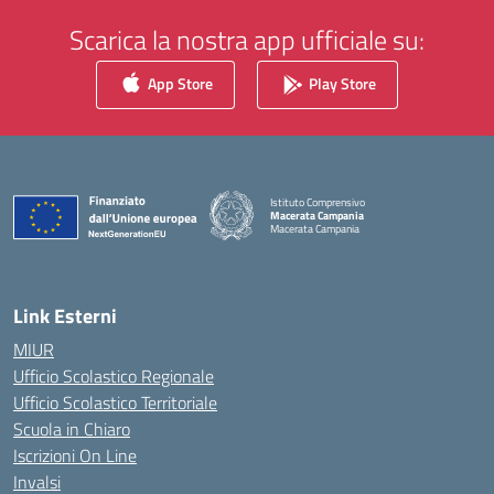
Scarica la nostra app ufficiale su:
App Store
Play Store
Istituto Comprensivo
Macerata Campania
Macerata Campania
— Visita la pagina iniziale della scuola
Link Esterni
MIUR
Ufficio Scolastico Regionale
Ufficio Scolastico Territoriale
Scuola in Chiaro
Iscrizioni On Line
Invalsi