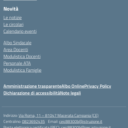
Novità
Le notizie
Le circolari
Calendario eventi
Albo Sindacale
Area Docenti
Modulistica Docenti
Personale ATA
Modulistica Famiglie
Amministrazione trasparente
Albo Online
Privacy Policy
Dichiarazione di accessibilità
Note legali
Indirizzo:
Via Roma, 11 – 81047 Macerata Campania (CE)
Centralino:
0823692435
Email:
ceic88300b@istruzione.it
Posta elettronica certificata (PEC):
ceic88300b@pec.istruzione.it