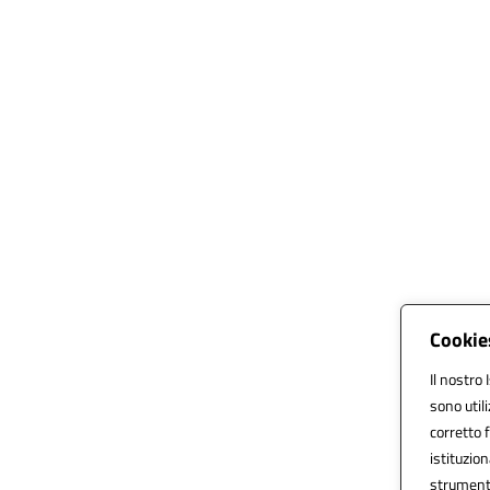
Cookies
Il nostro 
sono util
corretto f
istituzion
strumenti