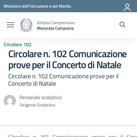
Vai ai contenuti
Vai al menu di navigazione
Vai al footer
Ministero dell'Istruzione e del Merito
Istituto Comprensivo
Macerata Campania
Circolare 102
Circolare n. 102 Comunicazione
prove per il Concerto di Natale
Circolare n. 102 Comunicazione prove per il
Concerto di Natale
Personale scolastico
Dirigente Scolastico
Circolare_n._102_Comunicazione_prove_per_il_Conc